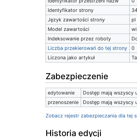
Identyfikator przestrzeni nazw
0
Identyfikator strony
3
Język zawartości strony
pl
Model zawartości
wi
Indeksowanie przez roboty
D
Liczba przekierowań do tej strony
0
Liczona jako artykuł
T
Zabezpieczenie
edytowanie
Dostęp mają wszyscy u
przenoszenie
Dostęp mają wszyscy u
Zobacz rejestr zabezpieczania dla tej s
Historia edycji