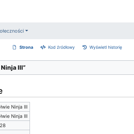
ołeczności
Strona
Kod źródłowy
Wyświetl historię
Ninja III”
e
łwie Ninja III
łwie Ninja III
528