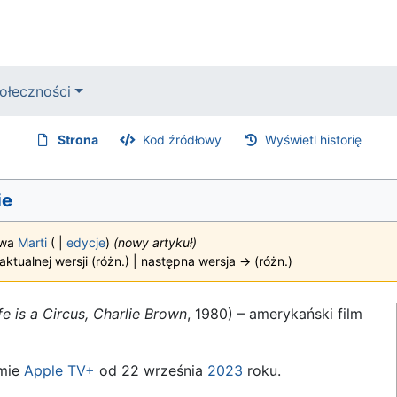
ołeczności
Strona
Kod źródłowy
Wyświetl historię
ie
twa
Marti
(
|
edycje
)
(nowy artykuł)
ktualnej wersji (różn.) | następna wersja → (różn.)
fe is a Circus, Charlie Brown
, 1980) – amerykański film
rmie
Apple TV+
od 22 września
2023
roku.