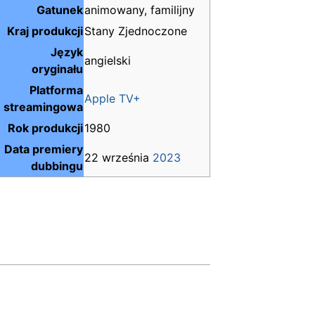
Gatunek
animowany, familijny
Kraj produkcji
Stany Zjednoczone
Język
angielski
oryginału
Platforma
Apple TV+
streamingowa
Rok produkcji
1980
Data premiery
22 września
2023
dubbingu