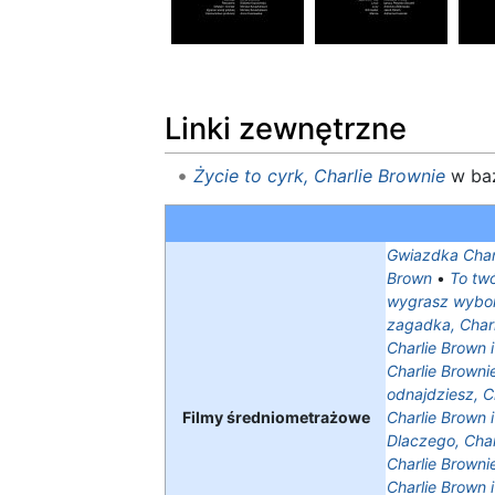
Linki zewnętrzne
Życie to cyrk, Charlie Brownie
w baz
Gwiazdka Char
Brown
•
To twó
wygrasz wybor
zagadka, Charl
Charlie Brown 
Charlie Browni
odnajdziesz, C
Filmy średniometrażowe
Charlie Brown 
Dlaczego, Char
Charlie Browni
Charlie Brown 