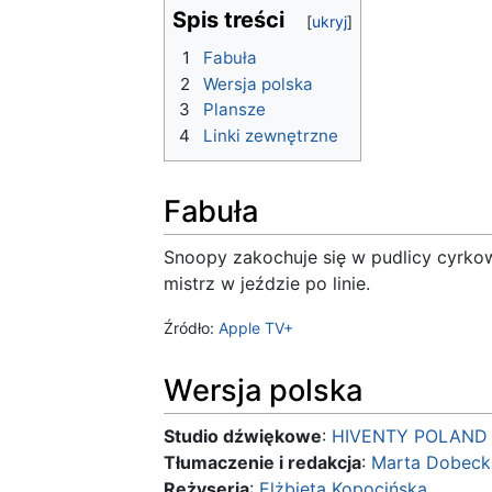
Spis treści
1
Fabuła
2
Wersja polska
3
Plansze
4
Linki zewnętrzne
Fabuła
Snoopy zakochuje się w pudlicy cyrkowe
mistrz w jeździe po linie.
Źródło:
Apple TV+
Wersja polska
Studio dźwiękowe
:
HIVENTY POLAND
Tłumaczenie i redakcja
:
Marta Dobeck
Reżyseria
:
Elżbieta Kopocińska