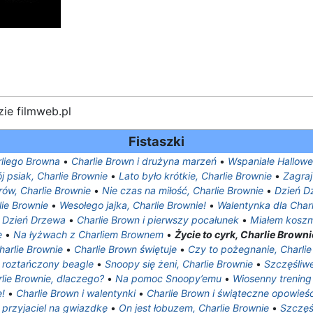
ie filmweb.pl
Fistaszki
liego Browna
•
Charlie Brown i drużyna marzeń
•
Wspaniałe Hallowe
j psiak, Charlie Brownie
•
Lato było krótkie, Charlie Brownie
•
Zagraj
ów, Charlie Brownie
•
Nie czas na miłość, Charlie Brownie
•
Dzień D
ie Brownie
•
Wesołego jajka, Charlie Brownie!
•
Walentynka dla Char
i Dzień Drzewa
•
Charlie Brown i pierwszy pocałunek
•
Miałem koszm
e
•
Na łyżwach z Charliem Brownem
•
Życie to cyrk, Charlie Browni
harlie Brownie
•
Charlie Brown świętuje
•
Czy to pożegnanie, Charlie
i roztańczony beagle
•
Snoopy się żeni, Charlie Brownie
•
Szczęśliw
lie Brownie, dlaczego?
•
Na pomoc Snoopy’emu
•
Wiosenny trening
e!
•
Charlie Brown i walentynki
•
Charlie Brown i świąteczne opowieśc
i przyjaciel na gwiazdkę
•
On jest łobuzem, Charlie Brownie
•
Szczęśc