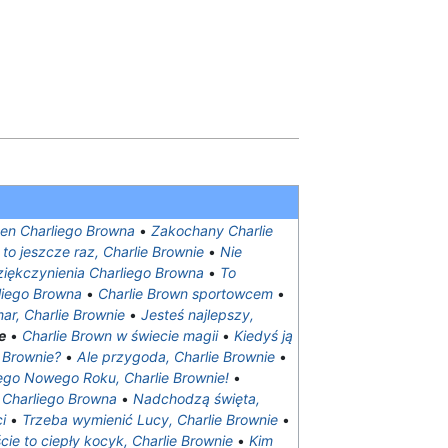
en Charliego Browna
•
Zakochany Charlie
 to jeszcze raz, Charlie Brownie
•
Nie
ziękczynienia Charliego Browna
•
To
liego Browna
•
Charlie Brown sportowcem
•
ar, Charlie Brownie
•
Jesteś najlepszy,
e
•
Charlie Brown w świecie magii
•
Kiedyś ją
 Brownie?‎
•
Ale przygoda, Charlie Brownie‎
•
ego Nowego Roku, Charlie Brownie!
•
 Charliego Browna
•
Nadchodzą święta,
i
•
Trzeba wymienić Lucy, Charlie Brownie
•
ie to ciepły kocyk, Charlie Brownie
•
Kim