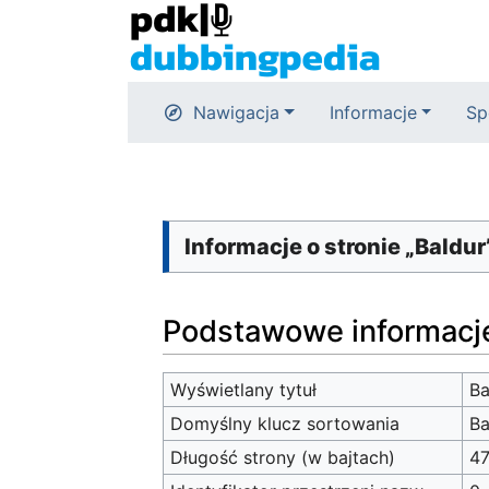
Nawigacja
Informacje
Sp
Informacje o stronie „Baldur’
Podstawowe informacj
Wyświetlany tytuł
Ba
Domyślny klucz sortowania
Ba
Długość strony (w bajtach)
4