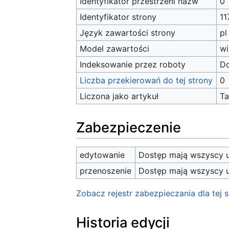
Identyfikator przestrzeni nazw
0
Identyfikator strony
11
Język zawartości strony
pl
Model zawartości
wi
Indeksowanie przez roboty
D
Liczba przekierowań do tej strony
0
Liczona jako artykuł
T
Zabezpieczenie
edytowanie
Dostęp mają wszyscy u
przenoszenie
Dostęp mają wszyscy u
Zobacz rejestr zabezpieczania dla tej s
Historia edycji