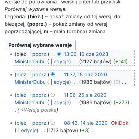
wersje do porównania i wciśnij enter lub przycisk
Porównaj wybrane wersje
.
Legenda:
(bież.)
– pokaż zmiany od tej wersji do
bieżącej,
(poprz.)
– pokaż zmiany od wersji
poprzedzającej,
m
– mała (drobna) zmiana
10
bież.
poprz.
13:06, 10 cze 2023
cze
MinisterDubu
edycje
‎
2127 bajtów
+141
‎
2023
N
15
bież.
poprz.
11:37, 15 paź 2020
i
paź
MinisterDubu
edycje
‎
1986 bajtów
0
‎
e
2020
N
p
25
bież.
poprz.
11:06, 25 sie 2020
i
o
sie
MinisterDubu
edycje
‎
1986 bajtów
+273
‎
e
d
2020
→‎Wersja polska
p
a
o
n
14
bież.
poprz.
08:43, 14 sie 2020
‎
OkiDoki
d
o
sie
edycje
‎
1713 bajtów
+3
‎
a
2020
o
N