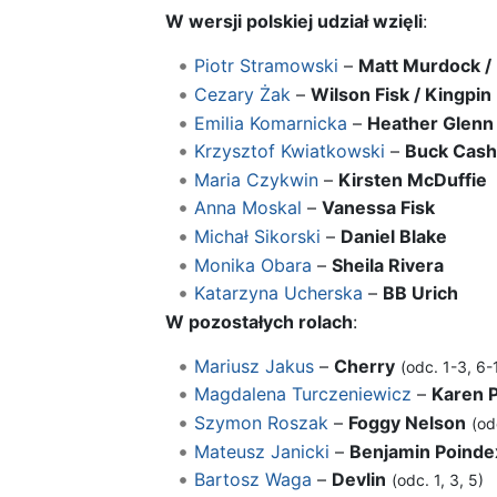
W wersji polskiej udział wzięli
:
Piotr Stramowski
–
Matt Murdock / 
Cezary Żak
–
Wilson Fisk / Kingpin
Emilia Komarnicka
–
Heather Glenn
Krzysztof Kwiatkowski
–
Buck Cas
Maria Czykwin
–
Kirsten McDuffie
Anna Moskal
–
Vanessa Fisk
Michał Sikorski
–
Daniel Blake
Monika Obara
–
Sheila Rivera
Katarzyna Ucherska
–
BB Urich
W pozostałych rolach
:
Mariusz Jakus
–
Cherry
(odc. 1-3, 6-
Magdalena Turczeniewicz
–
Karen 
Szymon Roszak
–
Foggy Nelson
(od
Mateusz Janicki
–
Benjamin Poindex
Bartosz Waga
–
Devlin
(odc. 1, 3, 5)