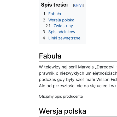
Spis treści
1
Fabuła
2
Wersja polska
2.1
Zwiastuny
3
Spis odcinków
4
Linki zewnętrzne
Fabuła
W telewizyjnej serii Marvela „Daredevi
prawnik o niezwykłych umiejętnościach
podczas gdy były szef mafii Wilson Fisk
Ale od przeszłości nie da się uciec i w
Oficjalny opis producenta
Wersja polska