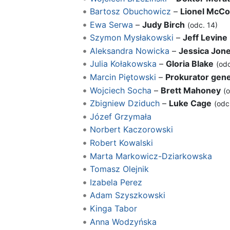
Bartosz Obuchowicz
–
Lionel McCo
Ewa Serwa
–
Judy Birch
(odc. 14)
Szymon Mysłakowski
–
Jeff Levine
Aleksandra Nowicka
–
Jessica Jon
Julia Kołakowska
–
Gloria Blake
(odc
Marcin Piętowski
–
Prokurator gene
Wojciech Socha
–
Brett Mahoney
(o
Zbigniew Dziduch
–
Luke Cage
(odc
Józef Grzymała
Norbert Kaczorowski
Robert Kowalski
Marta Markowicz-Dziarkowska
Tomasz Olejnik
Izabela Perez
Adam Szyszkowski
Kinga Tabor
Anna Wodzyńska