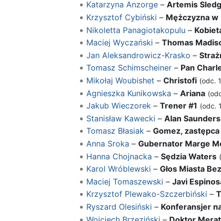
Katarzyna Anzorge
–
Artemis Sled
Krzysztof Cybiński
–
Mężczyzna w
Nikoletta Panagiotakopulu
–
Kobiet
Maciej Wyczański
–
Thomas Madis
Jan Aleksandrowicz-Krasko
–
Straż
Tomasz Schimscheiner
–
Pan Charl
Mikołaj Woubishet
–
Christofi
(odc. 1
Agnieszka Kunikowska
–
Ariana
(odc
Jakub Wieczorek
–
Trener #1
(odc. 
Stanisław Kawecki
–
Alan Saunders
Tomasz Błasiak
–
Gomez, zastępca
Anna Sroka
–
Gubernator Marge M
Hanna Chojnacka
–
Sędzia Waters
Karol Wróblewski
–
Głos Miasta Bez
Maciej Tomaszewski
–
Javi Espinos
Krzysztof Plewako-Szczerbiński
–
T
Ryszard Olesiński
–
Konferansjer n
Wojciech Brzeziński
–
Doktor Merat