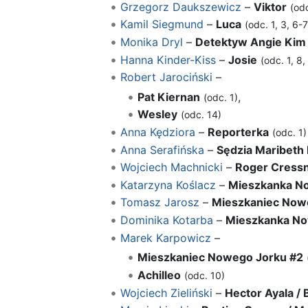
Grzegorz Daukszewicz
–
Viktor
(odc
Kamil Siegmund
–
Luca
(odc. 1, 3, 6-7
Monika Dryl
–
Detektyw Angie Kim
Hanna Kinder-Kiss
–
Josie
(odc. 1, 8,
Robert Jarociński
–
Pat Kiernan
,
(odc. 1)
Wesley
(odc. 14)
Anna Kędziora
–
Reporterka
(odc. 1)
Anna Serafińska
–
Sędzia Maribeth 
Wojciech Machnicki
–
Roger Cress
Katarzyna Koślacz
–
Mieszkanka N
Tomasz Jarosz
–
Mieszkaniec Now
Dominika Kotarba
–
Mieszkanka No
Marek Karpowicz
–
Mieszkaniec Nowego Jorku #2
Achilleo
(odc. 10)
Wojciech Zieliński
–
Hector Ayala / 