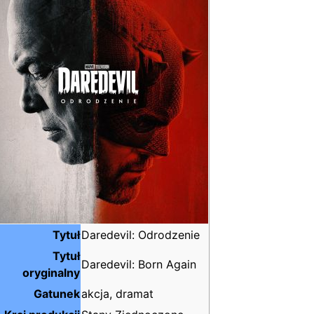
Tytuł
Daredevil: Odrodzenie
Tytuł
Daredevil: Born Again
oryginalny
Gatunek
akcja, dramat