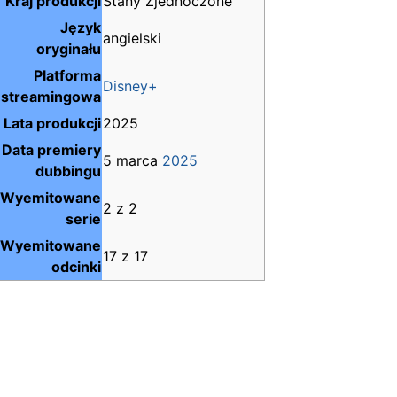
Kraj produkcji
Stany Zjednoczone
Język
angielski
oryginału
Platforma
Disney+
streamingowa
Lata produkcji
2025
Data premiery
5 marca
2025
dubbingu
Wyemitowane
2 z 2
serie
Wyemitowane
17 z 17
odcinki