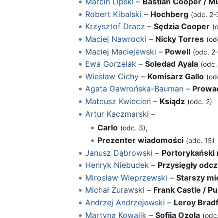
Marcin Lipski
–
Bastian Cooper / M
Robert Kibalski
–
Hochberg
(odc. 2-
Krzysztof Dracz
–
Sędzia Cooper
(
Maciej Nawrocki
–
Nicky Torres
(od
Maciej Maciejewski
–
Powell
(odc. 2-
Ewa Gorzelak
–
Soledad Ayala
(odc.
Wiesław Cichy
–
Komisarz Gallo
(od
Agata Gawrońska-Bauman
–
Prowa
Mateusz Kwiecień
–
Ksiądz
(odc. 2)
Artur Kaczmarski
–
Carlo
,
(odc. 3)
Prezenter wiadomości
(odc. 15)
Janusz Dąbrowski
–
Portorykański
Henryk Niebudek
–
Przysięgły odcz
Mirosław Wieprzewski
–
Starszy m
Michał Żurawski
–
Frank Castle / P
Andrzej Andrzejewski
–
Leroy Brad
Martyna Kowalik
–
Sofija Ozola
(odc