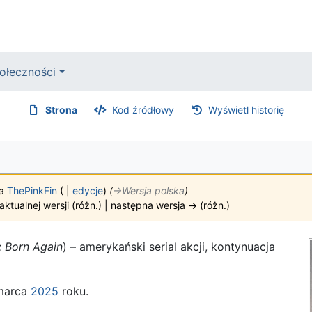
ołeczności
Strona
Kod źródłowy
Wyświetl historię
wa
ThePinkFin
(
|
edycje
)
(
→‎Wersja polska
)
aktualnej wersji (różn.) | następna wersja → (różn.)
: Born Again
) – amerykański serial akcji, kontynuacja
marca
2025
roku.