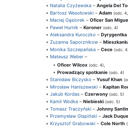
Natalia Czyżewska
–
Angela Del To
Bartosz Wesołowski
–
Adam
(odc. 4,
Maciej Gąsiorek
–
Oficer San Migue
Paweł Hurnik
–
Koroner
(odc. 4)
Aleksandra Kuroczko
–
Dyrygentka
Zuzanna Saporznikow
–
Mieszkank
Monika Szczepańska
–
Cece
(odc. 4
Mateusz Weber
–
Oficer Wilcox
,
(odc. 4)
Prowadzący spotkanie
(odc. 4)
Stanisław Biczysko
–
Yusuf Khan
(o
Mirosław Haniszewski
–
Kapitan Ro
Jakub Kordas
–
Czerwony
(odc. 5)
Kamil Wodka
–
Niebieski
(odc. 5)
Tomasz Traczyński
–
Johnny Santin
Przemysław Glapiński
–
Jack Duqu
Krzysztof Grabowski
–
Cole North