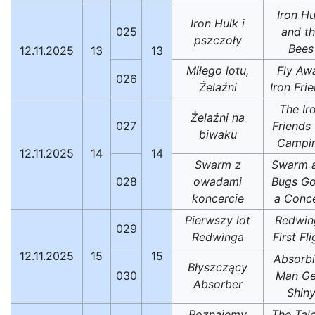
Iron Hu
Iron Hulk i
025
and t
pszczoły
Bees
12.11.2025
13
13
Miłego lotu,
Fly Aw
026
Żelaźni
Iron Fri
The Ir
Żelaźni na
027
Friends
biwaku
Campi
12.11.2025
14
14
Swarm z
Swarm 
028
owadami
Bugs Go
koncercie
a Conc
Pierwszy lot
Redwin
029
Redwinga
First Fli
12.11.2025
15
15
Absorb
Błyszczący
030
Man Ge
Absorber
Shin
Poznajemy
The Tale