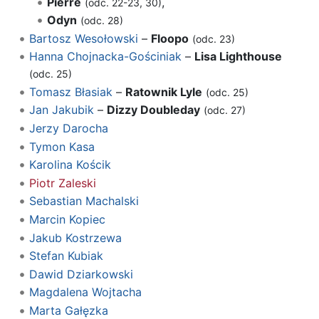
Pierre
,
(odc. 22-23, 30)
Odyn
(odc. 28)
Bartosz Wesołowski
–
Floopo
(odc. 23)
Hanna Chojnacka-Gościniak
–
Lisa Lighthouse
(odc. 25)
Tomasz Błasiak
–
Ratownik Lyle
(odc. 25)
Jan Jakubik
–
Dizzy Doubleday
(odc. 27)
Jerzy Darocha
Tymon Kasa
Karolina Kościk
Piotr Zaleski
Sebastian Machalski
Marcin Kopiec
Jakub Kostrzewa
Stefan Kubiak
Dawid Dziarkowski
Magdalena Wojtacha
Marta Gałęzka