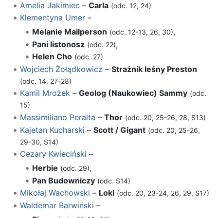
Amelia Jakimiec
–
Carla
(odc. 12, 24)
Klementyna Umer
–
Melanie Mailperson
,
(odc. 12-13, 26, 30)
Pani listonosz
,
(odc. 22)
Helen Cho
(odc. 27)
Wojciech Żołądkowicz
–
Strażnik leśny Preston
(odc. 14, 27-28)
Kamil Mrożek
–
Geolog (Naukowiec) Sammy
(odc.
15)
Massimiliano Peralta
–
Thor
(odc. 20, 25-26, 28, S13)
Kajetan Kucharski
–
Scott / Gigant
(odc. 20, 25-26,
29-30, S14)
Cezary Kwieciński
–
Herbie
,
(odc. 29)
Pan Budowniczy
(odc. S14)
Mikołaj Wachowski
–
Loki
(odc. 20, 23-24, 26, 29, S17)
Waldemar Barwiński
–