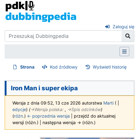
Zaloguj się
Strona
Kod źródłowy
Wyświetl historię
Iron Man i super ekipa
Wersja z dnia 09:52, 13 cze 2026 autorstwa
Marti
(
|
edycje
)
(
→‎Wersja polska
:
,
→‎Spis odcinków
)
(
różn.
)
← poprzednia wersja
| przejdź do aktualnej
wersji (różn.) | następna wersja → (różn.)