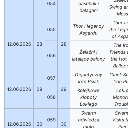
054
baseball i
Swing a
bałagani
Mess
Thor a
Thor i legendy
055
the Leg
Asgardu
of Asg
12.06.2026
28
28
The Ir
Żelaźni i
Friends 
056
latające balony
the Hot 
Balloo
Gigantyczny
Giant-S
057
Iron Psiak
Iron P
12.06.2026
29
29
Kolejkowe
Loki’
058
kłopoty
Monora
Lokiego
Troub
Swarm
Swar
059
odwiedza
Visits 
12.06.2026
30
30
molo
Pier