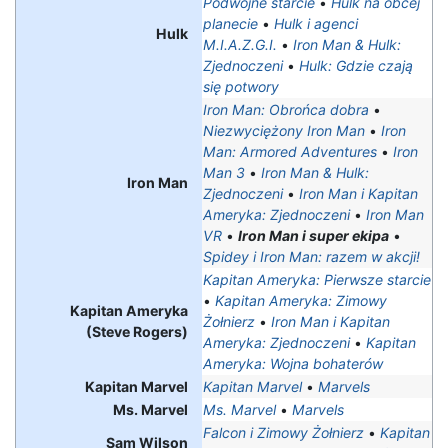
Podwójne starcie
•
Hulk na obcej
planecie
•
Hulk i agenci
Hulk
M.I.A.Z.G.I.
•
Iron Man & Hulk:
Zjednoczeni
•
Hulk: Gdzie czają
się potwory
Iron Man: Obrońca dobra
•
Niezwyciężony Iron Man
•
Iron
Man: Armored Adventures
•
Iron
Man 3
•
Iron Man & Hulk:
Iron Man
Zjednoczeni
•
Iron Man i Kapitan
Ameryka: Zjednoczeni
•
Iron Man
VR
•
Iron Man i super ekipa
•
Spidey i Iron Man: razem w akcji!
Kapitan Ameryka: Pierwsze starcie
•
Kapitan Ameryka: Zimowy
Kapitan Ameryka
Żołnierz
•
Iron Man i Kapitan
(Steve Rogers)
Ameryka: Zjednoczeni
•
Kapitan
Ameryka: Wojna bohaterów
Kapitan Marvel
Kapitan Marvel
•
Marvels
Ms. Marvel
Ms. Marvel
•
Marvels
Falcon i Zimowy Żołnierz
•
Kapitan
Sam Wilson