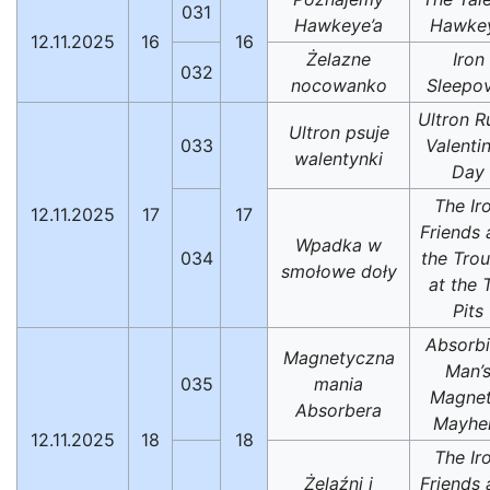
031
Hawkeye’a
Hawke
12.11.2025
16
16
Żelazne
Iron
032
nocowanko
Sleepo
Ultron R
Ultron psuje
033
Valentin
walentynki
Day
The Ir
12.11.2025
17
17
Friends 
Wpadka w
034
the Trou
smołowe doły
at the 
Pits
Absorb
Magnetyczna
Man’
035
mania
Magnet
Absorbera
Mayh
12.11.2025
18
18
The Ir
Żelaźni i
Friends 