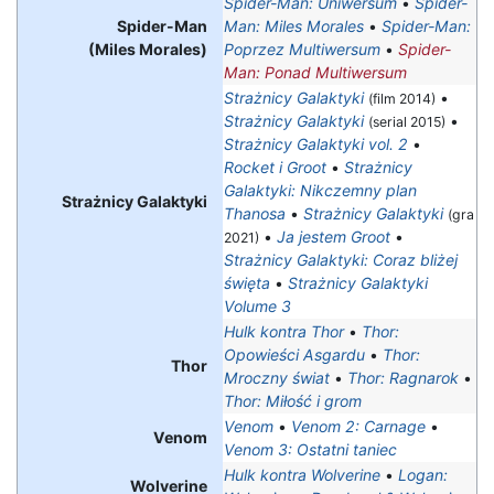
Spider-Man: Uniwersum
•
Spider-
Spider-Man
Man: Miles Morales
•
Spider-Man:
(Miles Morales)
Poprzez Multiwersum
•
Spider-
Man: Ponad Multiwersum
Strażnicy Galaktyki
•
(film 2014)
Strażnicy Galaktyki
•
(serial 2015)
Strażnicy Galaktyki vol. 2
•
Rocket i Groot
•
Strażnicy
Galaktyki: Nikczemny plan
Strażnicy Galaktyki
Thanosa
•
Strażnicy Galaktyki
(gra
•
Ja jestem Groot
•
2021)
Strażnicy Galaktyki: Coraz bliżej
święta
•
Strażnicy Galaktyki
Volume 3
Hulk kontra Thor
•
Thor:
Opowieści Asgardu
•
Thor:
Thor
Mroczny świat
•
Thor: Ragnarok
•
Thor: Miłość i grom
Venom
•
Venom 2: Carnage
•
Venom
Venom 3: Ostatni taniec
Hulk kontra Wolverine
•
Logan:
Wolverine