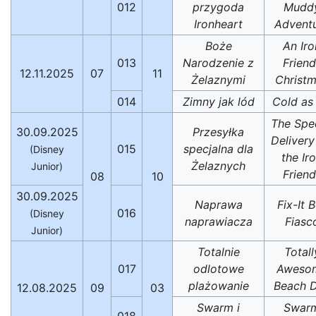
012
przygoda
Mudd
Ironheart
Advent
Boże
An Iro
013
Narodzenie z
Friend
12.11.2025
07
11
Żelaznymi
Christ
014
Zimny jak lód
Cold as 
The Spec
30.09.2025
Przesyłka
Delivery
015
specjalna dla
(Disney
the Ir
Żelaznych
Junior)
Friend
08
10
30.09.2025
Naprawa
Fix-It 
016
(Disney
naprawiacza
Fiasc
Junior)
Totalnie
Totall
017
odlotowe
Aweso
plażowanie
Beach 
12.08.2025
09
03
Swarm i
Swar
018