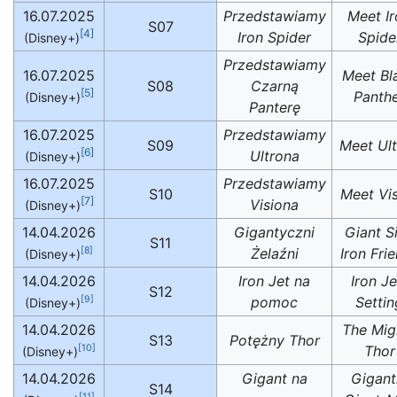
16.07.2025
Przedstawiamy
Meet Ir
S07
[4]
Iron Spider
Spide
(Disney+)
Przedstawiamy
16.07.2025
Meet Bl
S08
Czarną
[5]
Panth
(Disney+)
Panterę
16.07.2025
Przedstawiamy
S09
Meet Ul
[6]
Ultrona
(Disney+)
16.07.2025
Przedstawiamy
S10
Meet Vi
[7]
Visiona
(Disney+)
14.04.2026
Gigantyczni
Giant S
S11
Żelaźni
Iron Fri
[8]
(Disney+)
14.04.2026
Iron Jet na
Iron Je
S12
pomoc
Settin
[9]
(Disney+)
14.04.2026
The Mig
S13
Potężny Thor
Thor
[10]
(Disney+)
14.04.2026
Gigant na
Gigant
S14
[11]