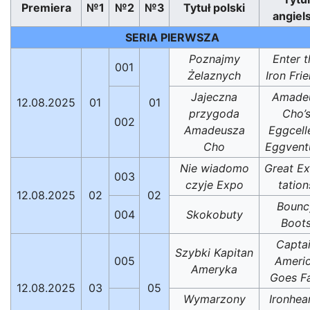
Premiera
№1
№2
№3
Tytuł polski
angiels
SERIA PIERWSZA
Poznajmy
Enter t
001
Żelaznych
Iron Fri
Jajeczna
Amade
12.08.2025
01
01
przygoda
Cho’
002
Amadeusza
Eggcell
Cho
Eggvent
Nie wiadomo
Great E
003
czyje Expo
tation
12.08.2025
02
02
Bounc
004
Skokobuty
Boot
Capta
Szybki Kapitan
005
Ameri
Ameryka
Goes F
12.08.2025
03
05
Wymarzony
Ironhear