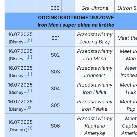
060
Gra Ultrona
Ultron S
ODCINKI KRÓTKOMETRAŻOWE
Iron Man i super ekipa na krótko
16.07.2025
Przedstawiamy
S01
Meet the
[1]
Żelazną Bazę
(Disney+)
16.07.2025
Przedstawiamy
Meet Ir
S02
[1]
Iron Mana
Man
(Disney+)
16.07.2025
Przedstawiamy
Meet
S03
[1]
Ironheart
Ironhea
(Disney+)
16.07.2025
Przedstawiamy
Meet Ir
S04
[1]
Iron Hulka
Hulk
(Disney+)
16.07.2025
Przedstawiamy
Meet Ir
S05
[2]
Iron Psiaka
Pup
(Disney+)
Przedstawiamy
Meet
16.07.2025
S06
Kapitana
Capta
[3]
(Disney+)
Amerykę
Ameri