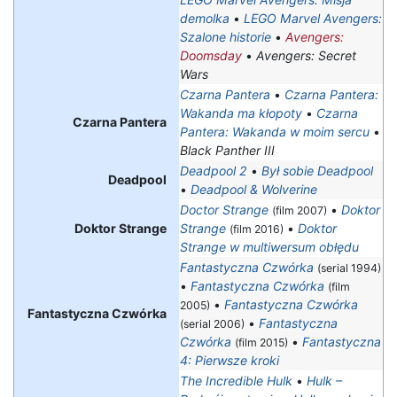
demolka
•
LEGO Marvel Avengers:
Szalone historie
•
Avengers:
Doomsday
•
Avengers: Secret
Wars
Czarna Pantera
•
Czarna Pantera:
Wakanda ma kłopoty
•
Czarna
Czarna Pantera
Pantera: Wakanda w moim sercu
•
Black Panther III
Deadpool 2
•
Był sobie Deadpool
Deadpool
•
Deadpool & Wolverine
Doctor Strange
•
Doktor
(film 2007)
Doktor Strange
Strange
•
Doktor
(film 2016)
Strange w multiwersum obłędu
Fantastyczna Czwórka
(serial 1994)
•
Fantastyczna Czwórka
(film
•
Fantastyczna Czwórka
2005)
Fantastyczna Czwórka
•
Fantastyczna
(serial 2006)
Czwórka
•
Fantastyczna
(film 2015)
4: Pierwsze kroki
The Incredible Hulk
•
Hulk –