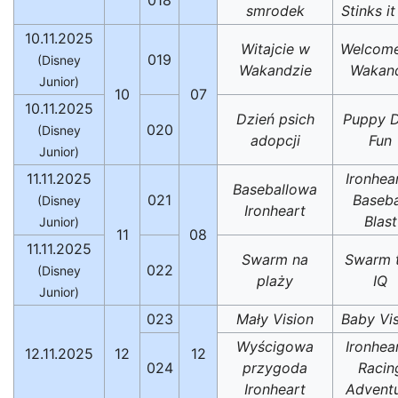
smrodek
Stinks i
10.11.2025
Witajcie w
Welcome
019
(Disney
Wakandzie
Wakan
Junior)
10
07
10.11.2025
Dzień psich
Puppy 
020
(Disney
adopcji
Fun
Junior)
11.11.2025
Ironhear
Baseballowa
021
Baseba
(Disney
Ironheart
Blast
Junior)
11
08
11.11.2025
Swarm na
Swarm 
022
(Disney
plaży
IQ
Junior)
023
Mały Vision
Baby Vi
Wyścigowa
Ironhear
12.11.2025
12
12
024
przygoda
Racin
Ironheart
Advent