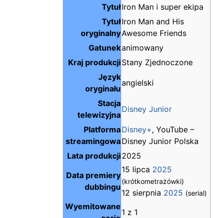
Tytuł
Iron Man i super ekipa
Tytuł
Iron Man and His
oryginalny
Awesome Friends
Gatunek
animowany
Kraj produkcji
Stany Zjednoczone
Język
angielski
oryginału
Stacja
Disney Junior
telewizyjna
Platforma
Disney+
, YouTube –
streamingowa
Disney Junior Polska
Lata produkcji
2025
15 lipca
2025
Data premiery
(krótkometrażówki)
dubbingu
12 sierpnia
2025
(serial)
Wyemitowane
1 z 1
serie