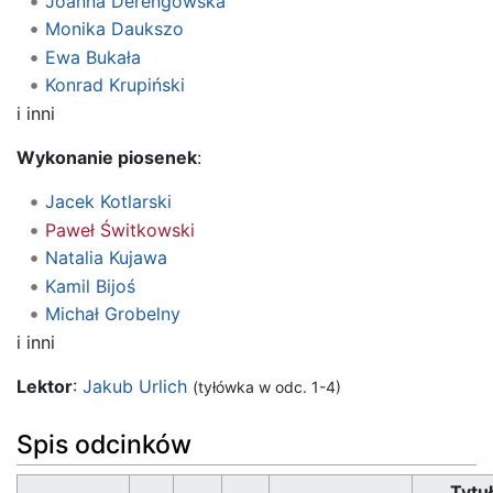
Joanna Derengowska
Monika Daukszo
Ewa Bukała
Konrad Krupiński
i inni
Wykonanie piosenek
:
Jacek Kotlarski
Paweł Świtkowski
Natalia Kujawa
Kamil Bijoś
Michał Grobelny
i inni
Lektor
:
Jakub Urlich
(tyłówka w odc. 1-4)
Spis odcinków
Tytuł