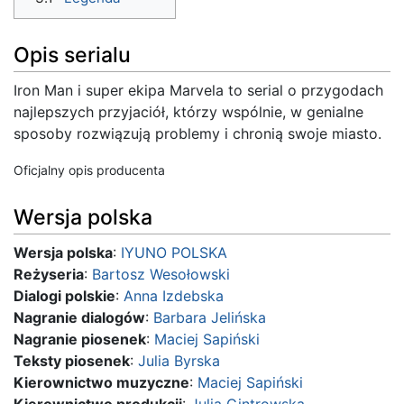
Opis serialu
Iron Man i super ekipa Marvela to serial o przygodach
najlepszych przyjaciół, którzy wspólnie, w genialne
sposoby rozwiązują problemy i chronią swoje miasto.
Oficjalny opis producenta
Wersja polska
Wersja polska
:
IYUNO POLSKA
Reżyseria
:
Bartosz Wesołowski
Dialogi polskie
:
Anna Izdebska
Nagranie dialogów
:
Barbara Jelińska
Nagranie piosenek
:
Maciej Sapiński
Teksty piosenek
:
Julia Byrska
Kierownictwo muzyczne
:
Maciej Sapiński
Kierownictwo produkcji
:
Julia Gintrowska