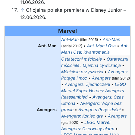
11.06.2026.
↑
Oficjalna polska premiera w Disney Junior –
12.06.2026.
Marvel
Ant-Man
•
Ant-Man
(film 2015)
Ant-Man
•
Ant-Man i Osa
•
Ant-
(serial 2017)
Man i Osa: Kwantomania
Ostateczni mściciele
•
Ostateczni
mściciele i tajemna cywilizacja
•
Mściciele przyszłości
•
Avengers:
Potęga i moc
•
Avengers
(film 2012)
•
Avengers: Zjednoczeni
•
LEGO
Marvel Super Heroes: Avengers
Reassembled
•
Avengers: Czas
Ultrona
•
Avengers: Wojna bez
Avengers
granic
•
Avengers Przyszłości
•
Avengers: Koniec gry
•
Avengers
•
LEGO Marvel
(gra 2020)
Avengers: Czerwony alarm
•
LEGO Marvel Avengers: Misja