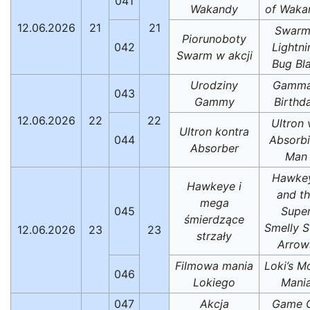
041
Wakandy
of Waka
12.06.2026
21
21
Swarm
Piorunoboty
042
Lightni
Swarm w akcji
Bug Bla
Urodziny
Gamma
043
Gammy
Birthd
12.06.2026
22
22
Ultron 
Ultron kontra
044
Absorb
Absorber
Man
Hawke
Hawkeye i
and t
mega
045
Supe
śmierdzące
Smelly S
12.06.2026
23
23
strzały
Arrow
Filmowa mania
Loki’s M
046
Lokiego
Mani
047
Akcja
Game 