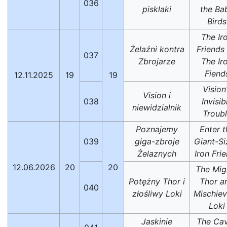
036
pisklaki
the Ba
Birds
The Ir
Żelaźni kontra
Friends 
037
Zbrojarze
The Ir
Fiend
12.11.2025
19
19
Vision
Vision i
038
Invisib
niewidzialnik
Troub
Poznajemy
Enter t
039
giga-zbroje
Giant-S
Żelaznych
Iron Fri
12.06.2026
20
20
The Mig
Potężny Thor i
Thor a
040
złośliwy Loki
Mischie
Loki
Jaskinie
The Ca