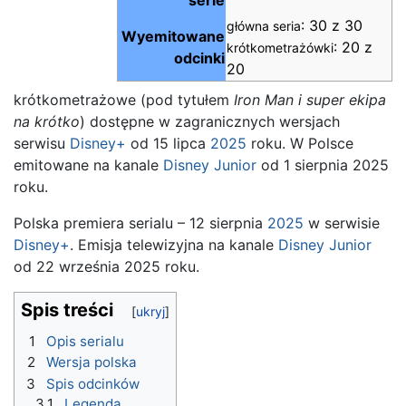
: 30 z 30
główna seria
Wyemitowane
: 20 z
krótkometrażówki
odcinki
20
krótkometrażowe (pod tytułem
Iron Man i super ekipa
na krótko
) dostępne w zagranicznych wersjach
serwisu
Disney+
od 15 lipca
2025
roku. W Polsce
emitowane na kanale
Disney Junior
od 1 sierpnia 2025
roku.
Polska premiera serialu – 12 sierpnia
2025
w serwisie
Disney+
. Emisja telewizyjna na kanale
Disney Junior
od 22 września 2025 roku.
Spis treści
1
Opis serialu
2
Wersja polska
3
Spis odcinków
3.1
Legenda