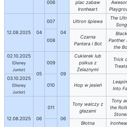
006
plac zabaw
Aweso
Ironheart
Playgro
The Ult
007
Ultron śpiewa
Song
12.08.2025
04
04
Blac
Czarna
008
Panther
Pantera i Bot
the Bo
02.10.2025
Cukierek lub
Trick 
009
psikus z
(Disney
Treats
Żelaznymi
Junior)
05
09
03.10.2025
Leapi
010
Hop w jesień
(Disney
Into Fa
Junior)
Tony a
Tony walczy z
011
the Roll
głazami
Stone
12.08.2025
06
06
Błotna
Ironhear