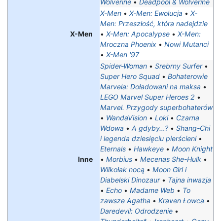
Wolverine
•
Deadpool & Wolverine
X-Men
•
X-Men: Ewolucja
•
X-
Men: Przeszłość, która nadejdzie
X-Men
•
X-Men: Apocalypse
•
X-Men:
Mroczna Phoenix
•
Nowi Mutanci
•
X-Men '97
Spider-Woman
•
Srebrny Surfer
•
Super Hero Squad
•
Bohaterowie
Marvela: Doładowani na maksa‎
•
LEGO Marvel Super Heroes 2
•
Marvel. Przygody superbohaterów
•
WandaVision
•
Loki
•
Czarna
Wdowa
•
A gdyby…?
•
Shang-Chi
i legenda dziesięciu pierścieni
•
Eternals
•
Hawkeye
•
Moon Knight
Inne
•
Morbius
•
Mecenas She-Hulk
•
Wilkołak nocą
•
Moon Girl i
Diabelski Dinozaur
•
Tajna inwazja
•
Echo
•
Madame Web
•
To
zawsze Agatha
•
Kraven Łowca
•
Daredevil: Odrodzenie
•