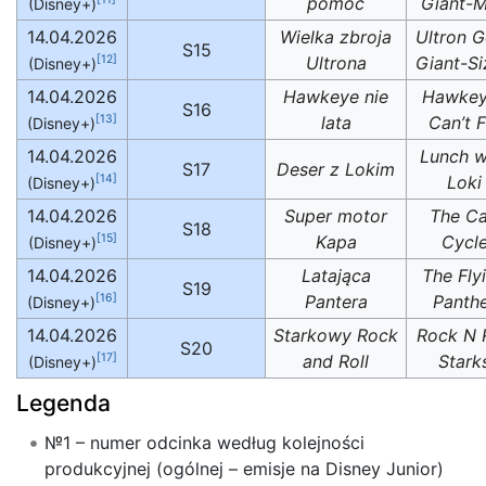
pomoc
Giant-
(Disney+)
14.04.2026
Wielka zbroja
Ultron 
S15
Ultrona
Giant-S
[12]
(Disney+)
14.04.2026
Hawkeye nie
Hawkey
S16
lata
Can’t F
[13]
(Disney+)
14.04.2026
Lunch w
S17
Deser z Lokim
Loki
[14]
(Disney+)
14.04.2026
Super motor
The C
S18
Kapa
Cycl
[15]
(Disney+)
14.04.2026
Latająca
The Fly
S19
Pantera
Panth
[16]
(Disney+)
14.04.2026
Starkowy Rock
Rock N R
S20
and Roll
Stark
[17]
(Disney+)
Legenda
№1 – numer odcinka według kolejności
produkcyjnej (ogólnej – emisje na Disney Junior)