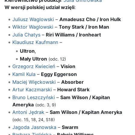
W wersji polskiej udział wzięli
:
Juliusz Waglowski
–
Amadeusz Cho / Iron Hulk
Wiktor Waglowski
–
Tony Stark / Iron Man
Julia Chatys
–
Riri Williams / Ironheart
Klaudiusz Kaufmann
–
Ultron
,
Mały Ultron
(odc. 12)
Grzegorz Kwiecień
–
Vision
Kamil Kula
–
Eggy Eggerson
Maciej Więckowski
–
Absorber
Artur Kaczmarski
–
Howard Stark
Bruno Leszczyński
–
Sam Wilson / Kapitan
Ameryka
(odc. 3, 9)
Antoni Jędrak
–
Sam Wilson / Kapitan Ameryka
(odc. 15, 18, 24, S18)
Jagoda Jasnowska
–
Swarm
Barbara Zielińska
–
Babcia Williams