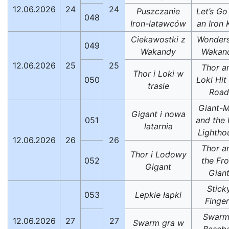
12.06.2026
24
24
Puszczanie
Let’s Go
048
Iron-latawców
an Iron 
Ciekawostki z
Wonders
049
Wakandy
Wakan
12.06.2026
25
25
Thor a
Thor i Loki w
050
Loki Hit
trasie
Road
Giant-
Gigant i nowa
051
and the 
latarnia
Lightho
12.06.2026
26
26
Thor a
Thor i Lodowy
052
the Fro
Gigant
Gian
Stick
053
Lepkie łapki
Finger
Swarm
12.06.2026
27
27
Swarm gra w
Baseba