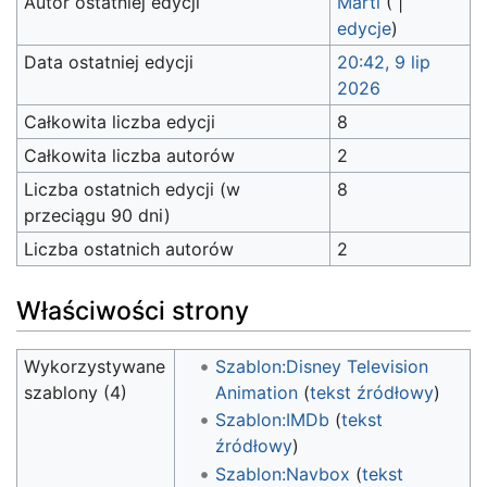
Autor ostatniej edycji
Marti
(
|
edycje
)
Data ostatniej edycji
20:42, 9 lip
2026
Całkowita liczba edycji
8
Całkowita liczba autorów
2
Liczba ostatnich edycji (w
8
przeciągu 90 dni)
Liczba ostatnich autorów
2
Właściwości strony
Wykorzystywane
Szablon:Disney Television
szablony (4)
Animation
(
tekst źródłowy
)
Szablon:IMDb
(
tekst
źródłowy
)
Szablon:Navbox
(
tekst