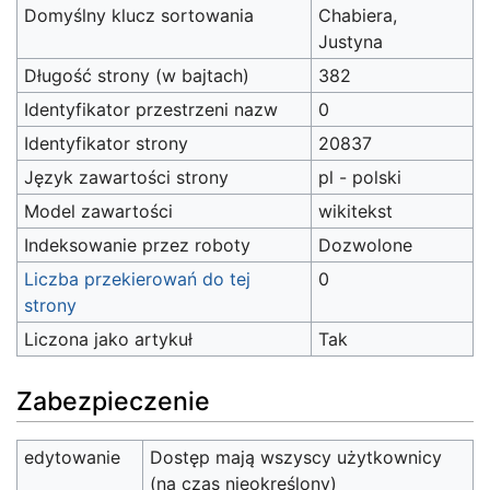
Domyślny klucz sortowania
Chabiera,
Justyna
Długość strony (w bajtach)
382
Identyfikator przestrzeni nazw
0
Identyfikator strony
20837
Język zawartości strony
pl - polski
Model zawartości
wikitekst
Indeksowanie przez roboty
Dozwolone
Liczba przekierowań do tej
0
strony
Liczona jako artykuł
Tak
Zabezpieczenie
edytowanie
Dostęp mają wszyscy użytkownicy
(na czas nieokreślony)