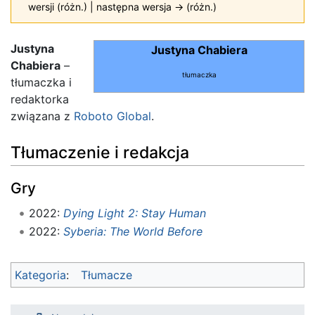
wersji (różn.) | następna wersja → (różn.)
Justyna
Justyna Chabiera
Chabiera
–
tłumaczka
tłumaczka i
redaktorka
związana z
Roboto Global
.
Tłumaczenie i redakcja
Gry
2022:
Dying Light 2: Stay Human
2022:
Syberia: The World Before
Kategoria
:
Tłumacze