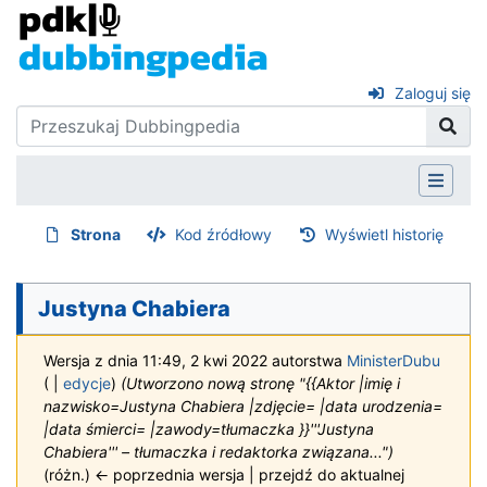
Zaloguj się
Strona
Kod źródłowy
Wyświetl historię
Justyna Chabiera
Wersja z dnia 11:49, 2 kwi 2022 autorstwa
MinisterDubu
(
|
edycje
)
(Utworzono nową stronę "{{Aktor |imię i
nazwisko=Justyna Chabiera |zdjęcie= |data urodzenia=
|data śmierci= |zawody=tłumaczka }}'''Justyna
Chabiera''' – tłumaczka i redaktorka związana...")
(różn.) ← poprzednia wersja | przejdź do aktualnej