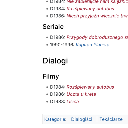
D1984:
Nie zabierajcie nam księżnic
D1984:
Rozśpiewany autobus
D1986:
Niech przyjaźń wiecznie trw
Seriale
D1986:
Przygody dobrodusznego 
1990-1996:
Kapitan Planeta
Dialogi
Filmy
D1984:
Rozśpiewany autobus
D1986:
Uczta u kreta
D1988:
Lisica
Kategorie
:
Dialogiści
Tekściarze