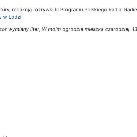
ry, redakcją rozrywki III Programu Polskiego Radia, Rad
w w Łodzi
.
tor wymiany liter
,
W moim ogrodzie mieszka czarodziej
,
13