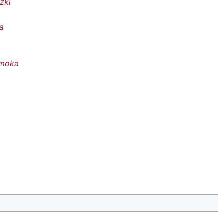
zki
a
smoka