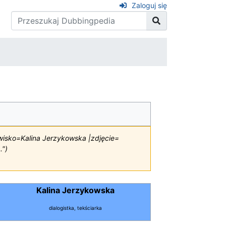
Zaloguj się
zwisko=Kalina Jerzykowska |zdjęcie=
.")
Kalina Jerzykowska
dialogistka, tekściarka