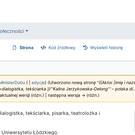
ołeczności
Strona
Kod źródłowy
Wyświetl historię
MinisterDubu
(
|
edycje
)
(Utworzono nową stronę "{{Aktor |imię i na
alogistka, tekściarka }}'''Kalina Jerzykowska-Delong''' – polska di..
ktualnej wersji (różn.) | następna wersja → (różn.)
ialogistka, tekściarka, pisarka, teatrolożka i
j Uniwersytetu Łódzkiego.