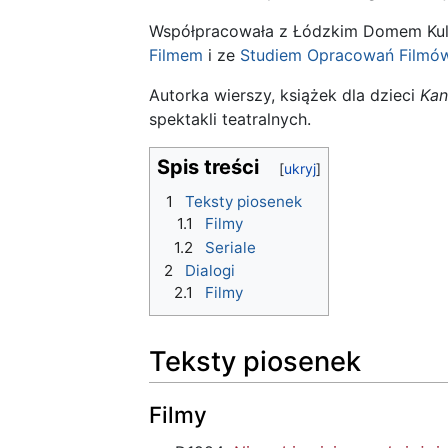
Współpracowała z Łódzkim Domem Kultu
Filmem
i ze
Studiem Opracowań Filmó
Autorka wierszy, książek dla dzieci
Kan
spektakli teatralnych.
Spis treści
1
Teksty piosenek
1.1
Filmy
1.2
Seriale
2
Dialogi
2.1
Filmy
Teksty piosenek
Filmy