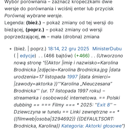
Wybór porównania – zaznacz kropeczkami dwie
wersje do porównania i wciśnij enter lub przycisk
Porównaj wybrane wersje
.
Legenda:
(bież.)
– pokaż zmiany od tej wersji do
bieżącej,
(poprz.)
– pokaż zmiany od wersji
poprzedzającej,
m
– mała (drobna) zmiana
22
bież.
poprz.
18:14, 22 gru 2025
‎
MinisterDubu
gru
edycje
‎
466 bajtów
+466
‎
Utworzono
2025
nową stronę "{{Aktor |imię i nazwisko=Karolina
Brodnicka |zdjęcie=Karolina Brodnicka.jpg |data
urodzenia=17 listopada
1997
|data śmierci=
|zawody=aktorka }}'''Karolina „Nieuczesana”
Brodnicka''' (ur. 17 listopada 1997 roku) –
streamerka i osobowość internetowa. == Polski
dubbing == === Filmy === * 2025: ''
Exit 8
'' –
Dziewczyna w tunelu == Linki zewnętrzne == *
{{filmweb|osoba|3294692}} {{DEFAULTSORT:
Brodnicka, Karolina}}
Kategoria: Aktorki głosowe
"