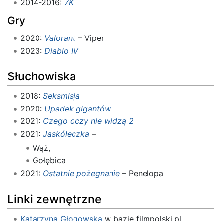
2014-2016:
7K
Gry
2020:
Valorant
– Viper
2023:
Diablo IV
Słuchowiska
2018:
Seksmisja
2020:
Upadek gigantów
2021:
Czego oczy nie widzą 2
2021:
Jaskółeczka
–
Wąż,
Gołębica
2021:
Ostatnie pożegnanie
– Penelopa
Linki zewnętrzne
Katarzyna Głogowska
w bazie filmpolski.pl