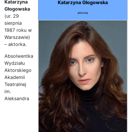
Katarzyna
Katarzyna Głogowska
Głogowska
aktorka
(ur. 29
sierpnia
1987 roku w
Warszawie)
– aktorka.
Absolwentka
Wydziału
Aktorskiego
Akademii
Teatralnej
im.
Aleksandra