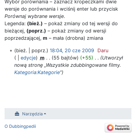
Wybór porównania – zaznacz kropeczkami dwie
wersje do porównania i wciśnij enter lub przycisk
Porównaj wybrane wersje
.
Legenda:
(bież.)
– pokaż zmiany od tej wersji do
bieżącej,
(poprz.)
– pokaż zmiany od wersji
poprzedzającej,
m
– mała (drobna) zmiana
20
bież.
poprz.
18:04, 20 cze 2009
‎
Daru
cze
edycje
‎
m
55 bajtów
+55
‎
Utworzył
2009
nową stronę „Wszystkie zdubbingowane filmy.
Kategoria:Kategorie
”
Narzędzia
O Dubbingpedii