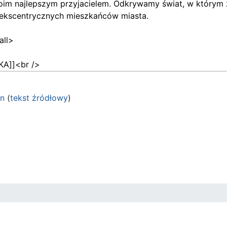
on
(
tekst źródłowy
)