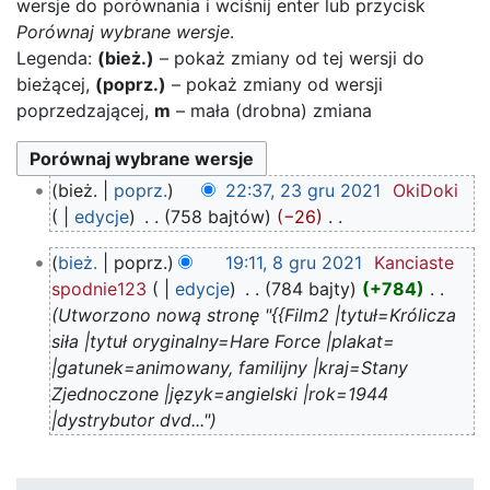
wersje do porównania i wciśnij enter lub przycisk
Porównaj wybrane wersje
.
Legenda:
(bież.)
– pokaż zmiany od tej wersji do
bieżącej,
(poprz.)
– pokaż zmiany od wersji
poprzedzającej,
m
– mała (drobna) zmiana
23
bież.
poprz.
22:37, 23 gru 2021
‎
OkiDoki
gru
edycje
‎
758 bajtów
−26
‎
2021
N
8
bież.
poprz.
19:11, 8 gru 2021
‎
Kanciaste
i
gru
spodnie123
edycje
‎
784 bajty
+784
‎
e
2021
Utworzono nową stronę "{{Film2 |tytuł=Królicza
p
siła |tytuł oryginalny=Hare Force |plakat=
o
|gatunek=animowany, familijny |kraj=Stany
d
Zjednoczone |język=angielski |rok=1944
a
|dystrybutor dvd..."
n
o
o