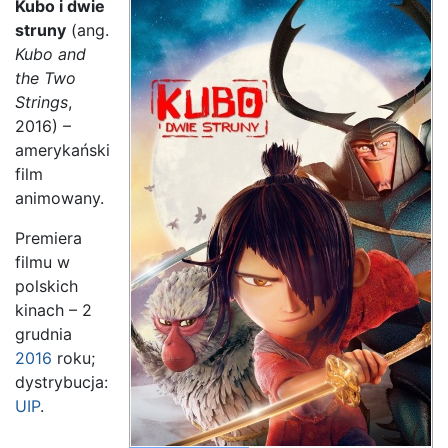
Kubo i dwie
struny
(ang.
Kubo and
the Two
Strings
,
2016) –
amerykański
film
animowany.
Premiera
filmu w
polskich
kinach – 2
grudnia
2016
roku;
dystrybucja:
UIP
.