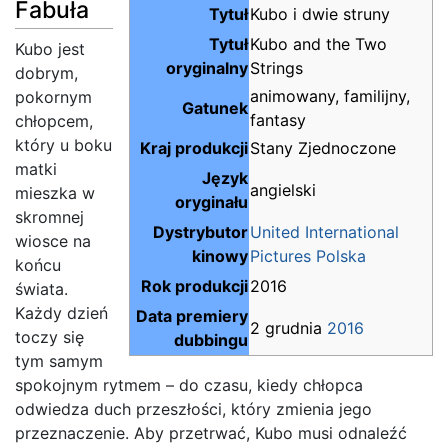
Fabuła
Tytuł
Kubo i dwie struny
Tytuł
Kubo and the Two
Kubo jest
oryginalny
Strings
dobrym,
animowany, familijny,
pokornym
Gatunek
fantasy
chłopcem,
który u boku
Kraj produkcji
Stany Zjednoczone
matki
Język
angielski
mieszka w
oryginału
skromnej
Dystrybutor
United International
wiosce na
kinowy
Pictures Polska
końcu
Rok produkcji
2016
świata.
Każdy dzień
Data premiery
2 grudnia
2016
toczy się
dubbingu
tym samym
spokojnym rytmem – do czasu, kiedy chłopca
odwiedza duch przeszłości, który zmienia jego
przeznaczenie. Aby przetrwać, Kubo musi odnaleźć