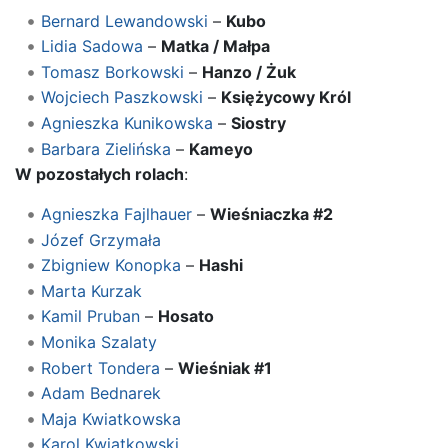
Bernard Lewandowski
–
Kubo
Lidia Sadowa
–
Matka / Małpa
Tomasz Borkowski
–
Hanzo / Żuk
Wojciech Paszkowski
–
Księżycowy Król
Agnieszka Kunikowska
–
Siostry
Barbara Zielińska
–
Kameyo
W pozostałych rolach
:
Agnieszka Fajlhauer
–
Wieśniaczka #2
Józef Grzymała
Zbigniew Konopka
–
Hashi
Marta Kurzak
Kamil Pruban
–
Hosato
Monika Szalaty
Robert Tondera
–
Wieśniak #1
Adam Bednarek
Maja Kwiatkowska
Karol Kwiatkowski