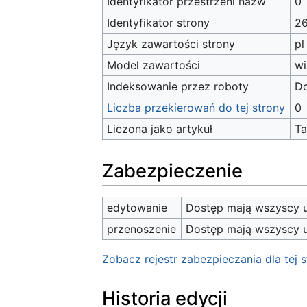
Identyfikator przestrzeni nazw
0
Identyfikator strony
2
Język zawartości strony
pl
Model zawartości
wi
Indeksowanie przez roboty
D
Liczba przekierowań do tej strony
0
Liczona jako artykuł
T
Zabezpieczenie
edytowanie
Dostęp mają wszyscy u
przenoszenie
Dostęp mają wszyscy u
Zobacz rejestr zabezpieczania dla tej s
Historia edycji