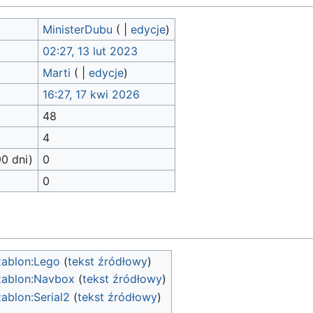
MinisterDubu
(
|
edycje
)
02:27, 13 lut 2023
Marti
(
|
edycje
)
16:27, 17 kwi 2026
48
4
90 dni)
0
0
zablon:Lego
(
tekst źródłowy
)
zablon:Navbox
(
tekst źródłowy
)
ablon:Serial2
(
tekst źródłowy
)