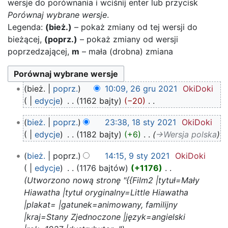
wersje do porównania i wciśnij enter lub przycisk
Porównaj wybrane wersje
.
Legenda:
(bież.)
– pokaż zmiany od tej wersji do
bieżącej,
(poprz.)
– pokaż zmiany od wersji
poprzedzającej,
m
– mała (drobna) zmiana
26
bież.
poprz.
10:09, 26 gru 2021
‎
OkiDoki
gru
edycje
‎
1162 bajty
−20
‎
2021
N
18
bież.
poprz.
23:38, 18 sty 2021
‎
OkiDoki
i
sty
edycje
‎
1182 bajty
+6
‎
→‎Wersja polska
e
2021
p
9
bież.
poprz.
14:15, 9 sty 2021
‎
OkiDoki
o
sty
edycje
‎
1176 bajtów
+1176
‎
d
2021
Utworzono nową stronę "{{Film2 |tytuł=Mały
a
Hiawatha |tytuł oryginalny=Little Hiawatha
n
|plakat= |gatunek=animowany, familijny
o
|kraj=Stany Zjednoczone |język=angielski
o