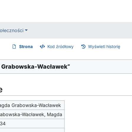
ołeczności
Strona
Kod źródłowy
Wyświetl historię
da Grabowska-Wacławek”
e
agda Grabowska-Wacławek
rabowska-Wacławek, Magda
034