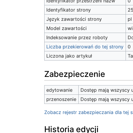
Identyfikator przestrzeni nazw
0
Identyfikator strony
2
Język zawartości strony
pl
Model zawartości
wi
Indeksowanie przez roboty
D
Liczba przekierowań do tej strony
0
Liczona jako artykuł
T
Zabezpieczenie
edytowanie
Dostęp mają wszyscy u
przenoszenie
Dostęp mają wszyscy u
Zobacz rejestr zabezpieczania dla tej s
Historia edycji