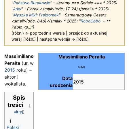
''
Państwo Burakowie
'' – Jeremy === Seriale === * 2025:
''
Ariel
'' – Florek <small>(odc. 17-24)</small> * 2025:
''
Myszka Miki: Frajdomek
'' – Szmaragdowy Cesarz
<small>(odc. 84b)</small> * 2025: ''
RoboGobo
'' – **
Pablo <s…")
(różn.) ← poprzednia wersja | przejdź do aktualnej
wersji (różn.) | następna wersja → (różn.)
Massimiliano
Massimiliano Peralta
Peralta
(ur. w
aktor
2015
roku) –
aktor i
Data
2015
wokalista.
urodzenia
Spis
treści
1
Polski