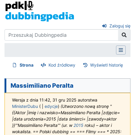
Zaloguj się
Strona
Kod źródłowy
Wyświetl historię
Massimiliano Peralta
Wersja z dnia 11:42, 31 gru 2025 autorstwa
MinisterDubu
(
|
edycje
)
(Utworzono nową stronę "
{{Aktor |imię i nazwisko=Massimiliano Peralta |zdjęcie=
|data urodzenia=2015 |data śmierci= |zawody=aktor
}}'''Massimiliano Peralta''' (ur. w
2015
roku) – aktor i
wokalista. == Polski dubbing == === Filmy === * 2025: