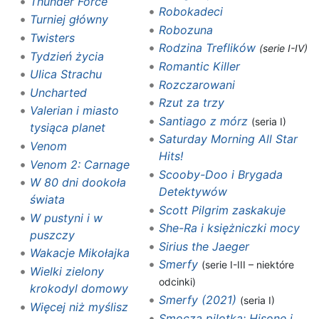
Thunder Force
Robokadeci
Turniej główny
Robozuna
Twisters
Rodzina Treflików
(serie I-IV)
Tydzień życia
Romantic Killer
Ulica Strachu
Rozczarowani
Uncharted
Rzut za trzy
Valerian i miasto
Santiago z mórz
(seria I)
tysiąca planet
Saturday Morning All Star
Venom
Hits!
Venom 2: Carnage
Scooby-Doo i Brygada
W 80 dni dookoła
Detektywów
świata
Scott Pilgrim zaskakuje
W pustyni i w
She-Ra i księżniczki mocy
puszczy
Sirius the Jaeger
Wakacje Mikołajka
Smerfy
(serie I-III – niektóre
Wielki zielony
odcinki)
krokodyl domowy
Smerfy (2021)
(seria I)
Więcej niż myślisz
Smocza pilotka: Hisone i