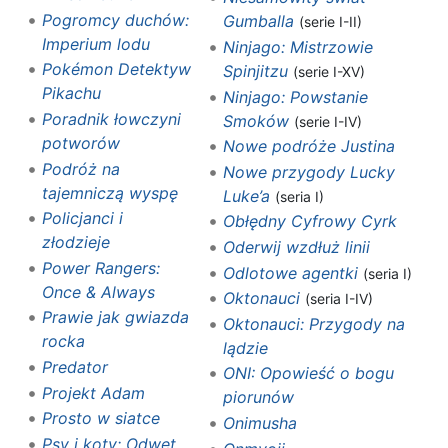
Pogromcy duchów:
Gumballa
(serie I-II)
Imperium lodu
Ninjago: Mistrzowie
Pokémon Detektyw
Spinjitzu
(serie I-XV)
Pikachu
Ninjago: Powstanie
Poradnik łowczyni
Smoków
(serie I-IV)
potworów
Nowe podróże Justina
Podróż na
Nowe przygody Lucky
tajemniczą wyspę
Luke’a
(seria I)
Policjanci i
Obłędny Cyfrowy Cyrk
złodzieje
Oderwij wzdłuż linii
Power Rangers:
Odlotowe agentki
(seria I)
Once & Always
Oktonauci
(seria I-IV)
Prawie jak gwiazda
Oktonauci: Przygody na
rocka
lądzie
Predator
ONI: Opowieść o bogu
Projekt Adam
piorunów
Prosto w siatce
Onimusha
Psy i koty: Odwet