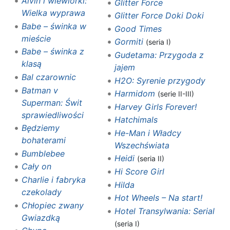
Alvin i wiewiórki:
Glitter Force
Wielka wyprawa
Glitter Force Doki Doki
Babe – świnka w
Good Times
mieście
Gormiti
(seria I)
Babe – świnka z
Gudetama: Przygoda z
klasą
jajem
Bal czarownic
H2O: Syrenie przygody
Batman v
Harmidom
(serie II-III)
Superman: Świt
Harvey Girls Forever!
sprawiedliwości
Hatchimals
Będziemy
He-Man i Władcy
bohaterami
Wszechświata
Bumblebee
Heidi
(seria II)
Cały on
Hi Score Girl
Charlie i fabryka
Hilda
czekolady
Hot Wheels – Na start!
Chłopiec zwany
Hotel Transylwania: Serial
Gwiazdką
(seria I)