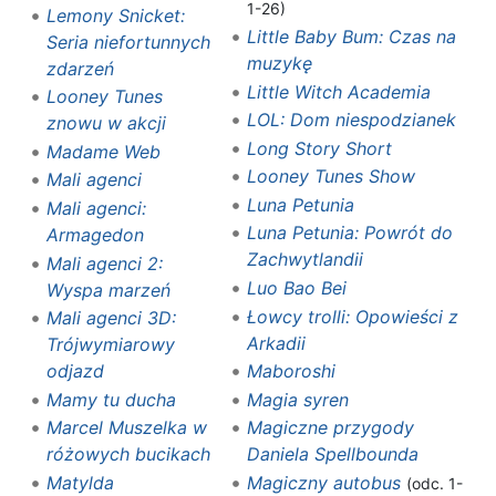
1-26)
Lemony Snicket:
Little Baby Bum: Czas na
Seria niefortunnych
muzykę
zdarzeń
Little Witch Academia
Looney Tunes
LOL: Dom niespodzianek
znowu w akcji
Long Story Short
Madame Web
Looney Tunes Show
Mali agenci
Luna Petunia
Mali agenci:
Luna Petunia: Powrót do
Armagedon
Zachwytlandii
Mali agenci 2:
Luo Bao Bei
Wyspa marzeń
Łowcy trolli: Opowieści z
Mali agenci 3D:
Arkadii
Trójwymiarowy
odjazd
Maboroshi
Mamy tu ducha
Magia syren
Marcel Muszelka w
Magiczne przygody
różowych bucikach
Daniela Spellbounda
Matylda
Magiczny autobus
(odc. 1-