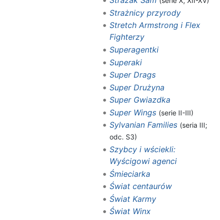
Strażak Sam
(serie X, XII-XV)
Strażnicy przyrody
Stretch Armstrong i Flex
Fighterzy
Superagentki
Superaki
Super Drags
Super Drużyna
Super Gwiazdka
Super Wings
(serie II-III)
Sylvanian Families
(seria III;
odc. S3)
Szybcy i wściekli:
Wyścigowi agenci
Śmieciarka
Świat centaurów
Świat Karmy
Świat Winx