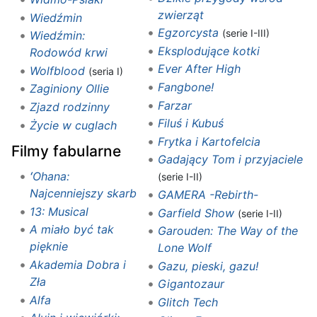
zwierząt‎‎
Wiedźmin
Egzorcysta
(serie I-III)
Wiedźmin:
Eksplodujące kotki
Rodowód krwi
Ever After High
Wolfblood
(seria I)
Fangbone!
Zaginiony Ollie
Farzar
Zjazd rodzinny
Filuś i Kubuś
Życie w cuglach
Frytka i Kartofelcia
Filmy fabularne
Gadający Tom i przyjaciele
ʻOhana:
(serie I-II)
Najcenniejszy skarb
GAMERA -Rebirth-
13: Musical
Garfield Show
(serie I-II)
A miało być tak
Garouden: The Way of the
pięknie
Lone Wolf
Akademia Dobra i
Gazu, pieski, gazu!
Zła
Gigantozaur
Alfa
Glitch Tech