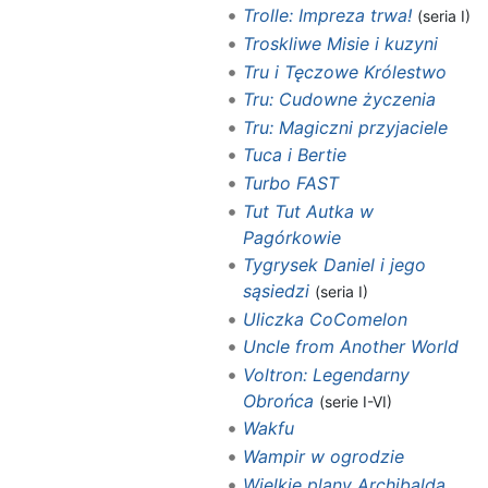
Trolle: Impreza trwa!
(seria I)
Troskliwe Misie i kuzyni
Tru i Tęczowe Królestwo
Tru: Cudowne życzenia‎
Tru: Magiczni przyjaciele‎
Tuca i Bertie‎
Turbo FAST
Tut Tut Autka w
Pagórkowie
Tygrysek Daniel i jego
sąsiedzi
(seria I)
Uliczka CoComelon
Uncle from Another World
Voltron: Legendarny
Obrońca
(serie I-VI)
Wakfu
Wampir w ogrodzie
Wielkie plany Archibalda