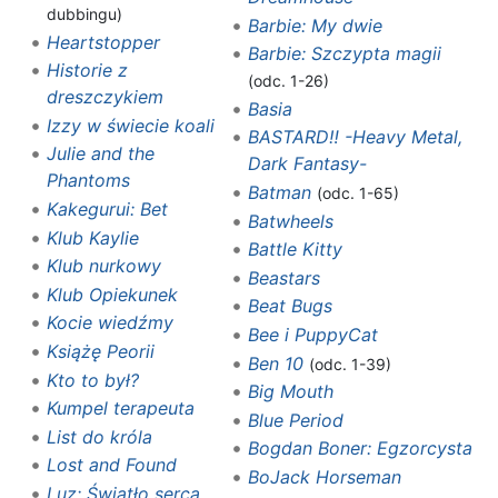
dubbingu)
Barbie: My dwie
Heartstopper
Barbie: Szczypta magii
Historie z
(odc. 1-26)
dreszczykiem
Basia
Izzy w świecie koali
BASTARD‼ -Heavy Metal,
Julie and the
Dark Fantasy-
Phantoms
Batman
(odc. 1-65)
Kakegurui: Bet
Batwheels
Klub Kaylie
Battle Kitty
Klub nurkowy
Beastars
Klub Opiekunek
Beat Bugs
Kocie wiedźmy
Bee i PuppyCat
Książę Peorii
Ben 10
(odc. 1-39)
Kto to był?
Big Mouth
Kumpel terapeuta
Blue Period
List do króla
Bogdan Boner: Egzorcysta
Lost and Found
BoJack Horseman
Luz: Światło serca