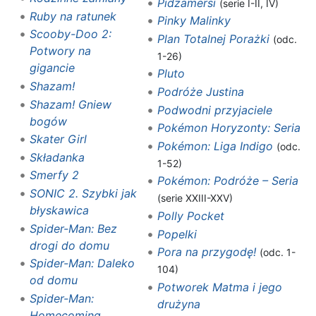
Pidżamersi
(serie I-II, IV)
Ruby na ratunek
Pinky Malinky
Scooby-Doo 2:
Plan Totalnej Porażki
(odc.
Potwory na
1-26)
gigancie
Pluto
Shazam!
Podróże Justina
Shazam! Gniew
Podwodni przyjaciele
bogów
Pokémon Horyzonty: Seria
Skater Girl
Pokémon: Liga Indigo
(odc.
Składanka
1-52)
Smerfy 2
Pokémon: Podróże – Seria
SONIC 2. Szybki jak
(serie XXIII-XXV)
błyskawica
Polly Pocket
Spider-Man: Bez
Popelki
drogi do domu
Pora na przygodę!
(odc. 1-
Spider-Man: Daleko
104)
od domu
Potworek Matma i jego
Spider-Man:
drużyna
Homecoming