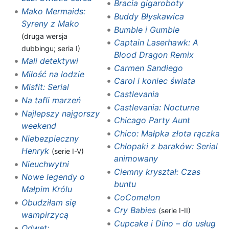
Bracia gigaroboty
Mako Mermaids:
Buddy Błyskawica
Syreny z Mako
Bumble i Gumble
(druga wersja
Captain Laserhawk: A
dubbingu; seria I)
Blood Dragon Remix
Mali detektywi
Carmen Sandiego
Miłość na lodzie
Carol i koniec świata
Misfit: Serial
Castlevania
Na tafli marzeń
Castlevania: Nocturne
Najlepszy najgorszy
Chicago Party Aunt
weekend
Chico: Małpka złota rączka
Niebezpieczny
Chłopaki z baraków: Serial
Henryk
(serie I-V)
animowany
Nieuchwytni
Ciemny kryształ: Czas
Nowe legendy o
buntu
Małpim Królu
CoComelon
Obudziłam się
Cry Babies
(serie I-II)
wampirzycą
Cupcake i Dino – do usług
Odwet: