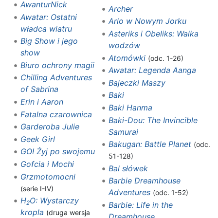
AwanturNick
Archer
Awatar: Ostatni
Arlo w Nowym Jorku
władca wiatru
Asteriks i Obeliks: Walka
Big Show i jego
wodzów
show‎
Atomówki
(odc. 1-26)
Biuro ochrony magii
Awatar: Legenda Aanga
Chilling Adventures
Bajeczki Maszy
of Sabrina
Baki
Erin i Aaron
Baki Hanma
Fatalna czarownica
Baki-Dou: The Invincible
Garderoba Julie
Samurai
Geek Girl
Bakugan: Battle Planet
(odc.
GO! Żyj po swojemu
51-128)
Gofcia i Mochi
Bal słówek
Grzmotomocni
Barbie Dreamhouse
(serie I-IV)
Adventures
(odc. 1-52)
H
O: Wystarczy
2
Barbie: Life in the
kropla
(druga wersja
Dreamhouse