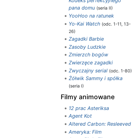
Kodeks perfekcyjnego
pana domu
(seria II)
YooHoo na ratunek
Yo-Kai Watch
(odc. 1-11, 13-
26)
Zagadki Barbie
Zasoby Ludzkie
Zmierzch bogów
Zwierzęce zagadki
Zwyczajny serial
(odc. 1-80)
Żółwik Sammy i spółka
(seria I)
Filmy animowane
12 prac Asteriksa
Agent Kot
Altered Carbon: Resleeved
Ameryka: Film