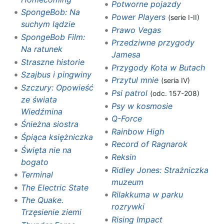
Potworne pojazdy
SpongeBob: Na
Power Players
(serie I-II)
suchym lądzie
Prawo Vegas
SpongeBob Film:
Przedziwne przygody
Na ratunek
Jamesa
Straszne historie
Przygody Kota w Butach
Szajbus i pingwiny
Przytul mnie
(seria IV)
Szczury: Opowieść
Psi patrol
(odc. 157-208)
ze świata
Psy w kosmosie
Wiedźmina
Q-Force
Śnieżna siostra
Rainbow High
Śpiąca księżniczka
Record of Ragnarok
Święta nie na
Reksin
bogato
Ridley Jones: Strażniczka
Terminal
muzeum
The Electric State
Rilakkuma w parku
The Quake.
rozrywki
Trzęsienie ziemi
Rising Impact