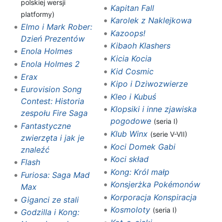
polskiej wersji
Kapitan Fall
platformy)
Karolek z Naklejkowa
Elmo i Mark Rober:
Kazoops!
Dzień Prezentów
Kibaoh Klashers
Enola Holmes
Kicia Kocia
Enola Holmes 2
Kid Cosmic
Erax
Kipo i Dziwozwierze
Eurovision Song
Kleo i Kubuś
Contest: Historia
Klopsiki i inne zjawiska
zespołu Fire Saga
pogodowe
(seria I)
Fantastyczne
Klub Winx
(serie V-VII)
zwierzęta i jak je
Koci Domek Gabi
znaleźć
Koci skład
Flash
Kong: Król małp
Furiosa: Saga Mad
Konsjerżka Pokémonów
Max
Korporacja Konspiracja
Giganci ze stali
Kosmoloty
(seria I)
Godzilla i Kong: