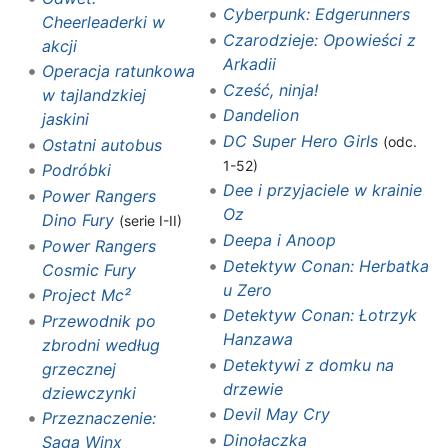
Cyberpunk: Edgerunners
Cheerleaderki w
Czarodzieje: Opowieści z
akcji
Arkadii
Operacja ratunkowa
Cześć, ninja!
w tajlandzkiej
Dandelion
jaskini
DC Super Hero Girls
(odc.
Ostatni autobus
1-52)
Podróbki
Dee i przyjaciele w krainie
Power Rangers
Oz
Dino Fury
(serie I-II)
Deepa i Anoop
Power Rangers
Detektyw Conan: Herbatka
Cosmic Fury
u Zero
Project Mc²
Detektyw Conan: Łotrzyk
Przewodnik po
Hanzawa
zbrodni według
Detektywi z domku na
grzecznej
drzewie
dziewczynki
Devil May Cry
Przeznaczenie:
Dinołaczka
Saga Winx