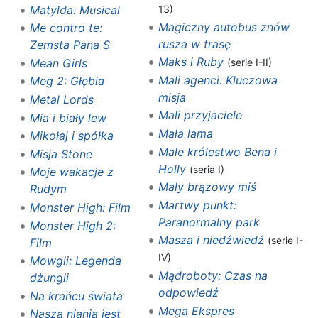
Matylda: Musical
13)
Magiczny autobus znów
Me contro te:
rusza w trasę
Zemsta Pana S
Maks i Ruby
Mean Girls
(serie I-II)
Mali agenci: Kluczowa
Meg 2: Głębia
misja
Metal Lords
Mali przyjaciele
Mia i biały lew
Mała lama
Mikołaj i spółka
Małe królestwo Bena i
Misja Stone
Holly
(seria I)
Moje wakacje z
Mały brązowy miś
Rudym
Martwy punkt:
Monster High: Film
Paranormalny park
Monster High 2:
Masza i niedźwiedź
(serie I-
Film
IV)
Mowgli: Legenda
Mądroboty: Czas na
dżungli
odpowiedź
Na krańcu świata
Mega Ekspres
Nasza niania jest