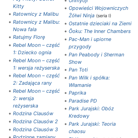
Onmyoji
Kitty
Opowieści Wojowniczych
Ratownicy z Malibu
Żółwi Ninja
(seria I)
Ratownicy z Malibu:
Ostatnie dzieciaki na Ziemi
Nowa fala
Ōoku: The Inner Chambers
Ratujmy Florę
Pac-Man i upiorne
Rebel Moon – część
przygody
1: Dziecko ognia
Pan Peabody i Sherman
Rebel Moon – część
Show
1: wersja reżyserska
Pan Toti
Rebel Moon – część
Pan Wilk i spółka:
2: Zadająca rany
Włamanie
Rebel Moon – część
Paprika
2: wersja
Paradise PD
reżyserska
Park Jurajski: Obóz
Rodzina Clausów
Kredowy
Rodzina Clausów 2
Park Jurajski: Teoria
Rodzina Clausów 3
chaosu
Rodzinne zamiany