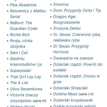
Dinotrux
Psia Akademia
Dom: Przygody Ocha i Tip
Ratownicy z Malibu:
Dragon Age:
Serial
Rozgrzeszenie
ReBoot: The
Drużyna Zenko
Guardian Code
Dr. Seuss: Czerwona ryba,
Richie Rich
niebieska ryba
Ronja, córka
Dr Seuss: Przygody
zbójnika
Hortona
Sam i Cat
Dwanaście na zawsze
Siedmiu
Dzieciak rządzi: Powrót do
krasnoludków i ja
kolebki
Superpsiaki
Dzieciak rządzi: Znowu w
That Girl Lay Lay
grze
The A List
Dzieciaki Straszaki
Ulica Sezamkowa
Dzielna Mysz
(serie I-II)
Victoria znaczy
Dzienniki kropeluszek
zwycięstwo
(seria III)
Dzikie przygody wśród
Widmo-Psiaki