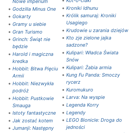
Kot-o-ciaki
Nowe imperium
Kroniki Idhunu
Godzilla Minus One
Królik samuraj: Kroniki
Gokarty
Usagiego
Gramy u siebie
Krudowie u zarania dziejów
Gran Turismo
Kto zje zielone jajka
Grinch: Świąt nie
sadzone?
będzie
Kulipari: Władca Świata
Harold i magiczna
Snów‎
kredka
Kulipari: Żabia armia‎
Hobbit: Bitwa Pięciu
Kung Fu Panda: Smoczy
Armii
rycerz
Hobbit: Niezwykła
Kuromukuro
podróż
Larva: Na wyspie
Hobbit: Pustkowie
Legenda Korry
Smauga
Legendy
Istoty fantastyczne
LEGO Bionicle: Droga do
Jak zostać kotem
jedności
Jumanji: Następny