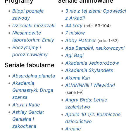
Programy
Seriale animowane
Blippi poznaje
3 nie z tej ziemi: Opowieści
zawody
z Arkadii
Dzieciaki móżdżaki
44 koty
(odc. 53-104)
Niesamowite
7 misiów
laboratorium Emily
Abby Hatcher
(odc. 1-52)
Poczytajmy i
Ada Bambini, naukowczyni
porozmawiajmy
Agi Bagi
Akademia Jednorożców
Seriale fabularne
Akademia Skylanders
Absurdalna planeta
Akuma Kun
Akademia
ALVINNN!!! i Wiewiórki
Gimnastyki: Druga
(serie I-V)
szansa
Angry Birds: Letnie
Alexa i Katie
szaleństwo
Ashley Garcia:
Apollo 10 1/2: Kosmiczne
Genialna i
dzieciństwo
zakochana
Arcane