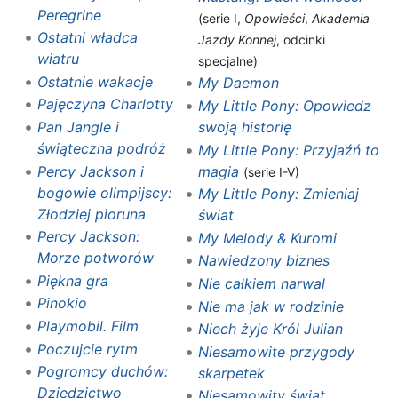
Peregrine
(serie I,
Opowieści
,
Akademia
Ostatni władca
Jazdy Konnej
, odcinki
wiatru
specjalne)
Ostatnie wakacje
My Daemon
Pajęczyna Charlotty
My Little Pony: Opowiedz
Pan Jangle i
swoją historię
świąteczna podróż
My Little Pony: Przyjaźń to
Percy Jackson i
magia
(serie I-V)
bogowie olimpijscy:
My Little Pony: Zmieniaj
Złodziej pioruna
świat
Percy Jackson:
My Melody & Kuromi
Morze potworów
Nawiedzony biznes
Piękna gra
Nie całkiem narwal
Pinokio
Nie ma jak w rodzinie‎
Playmobil. Film
Niech żyje Król Julian
Poczujcie rytm
Niesamowite przygody
Pogromcy duchów:
skarpetek
Dziedzictwo
Niesamowity świat