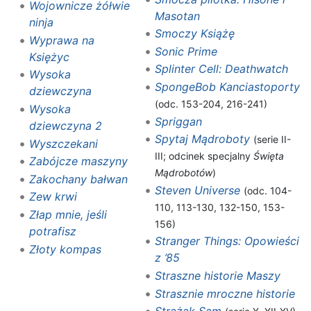
Wojownicze żółwie
Masotan
ninja
Smoczy Książę
Wyprawa na
Sonic Prime
Księżyc
Splinter Cell: Deathwatch
Wysoka
SpongeBob Kanciastoporty
dziewczyna
(odc. 153-204, 216-241)
Wysoka
Spriggan
dziewczyna 2
Spytaj Mądroboty
(serie II-
Wyszczekani
III; odcinek specjalny
Święta
Zabójcze maszyny
Mądrobotów
)
Zakochany bałwan
Steven Universe
(odc. 104-
Zew krwi
110, 113-130, 132-150, 153-
Złap mnie, jeśli
156)
potrafisz
Stranger Things: Opowieści
Złoty kompas
z ’85
Straszne historie Maszy
Strasznie mroczne historie