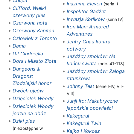
Chupa
Inazuma Eleven
(seria I)
Clifford. Wielki
Inspektor Gadżet
czerwony pies
Inwazja Kórlików
(seria IV)
Czerwona nota
Iron Man: Armored
Czerwony Kapitan
Adventures
Człowiek z Toronto
Jentry Chau kontra
Dama
potwory
DJ Cinderella
Jeźdźcy smoków: Na
Dora i Miasto Złota
końcu świata
(odc. 41-118)
Dungeons &
Jeźdźcy smoków: Załoga
Dragons:
ratunkowa
Złodziejski honor
Johnny Test
(serie I-IV, VII-
Dwóch ojców
VIII)
Dzięciołek Woody
Junji Ito: Makabryczne
Dzięciołek Woody
japońskie opowieści
jedzie na obóz
Kakegurui
Dziki pies
Kakegurui Twin
(niedostępne w
Kajko i Kokosz