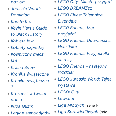
LEGO City: Miasto przygód
poziom
LEGO DREAMZzz
Jurassic World:
Dominion
LEGO Elves: Tajemnice
Elvendale
Karate Kid
LEGO Friends: Moc
Kevin Hart's Guide
przyjaźni
to Black History
LEGO Friends: Opowieści z
Kobieta lew
Heartlake
Kobiety szpiedzy
LEGO Friends: Przyjaciółki
Kosmiczny mecz
na misji
Kot
LEGO Friends – następny
Kraina Snów
rozdział
Kronika świąteczna
LEGO Jurassic World: Tajna
Kronika świąteczna
wystawa
2
LEGO: City
Ktoś jest w twoim
Lewiatan
domu
Liga Młodych
(serie I-II)
Kuba Guzik
Liga Sprawiedliwych
(odc.
Legion samobójców