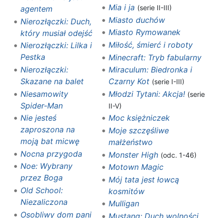
Mia i ja
(serie II-III)
agentem
Miasto duchów
Nierozłączki: Duch,
Miasto Rymowanek
który musiał odejść
Miłość, śmierć i roboty
Nierozłączki: Lilka i
Pestka
Minecraft: Tryb fabularny
Nierozłączki:
Miraculum: Biedronka i
Skazane na balet
Czarny Kot
(serie I-III)
Niesamowity
Młodzi Tytani: Akcja!
(serie
Spider-Man
II-V)
Nie jesteś
Moc księżniczek
zaproszona na
Moje szczęśliwe
moją bat micwę
małżeństwo
Nocna przygoda
Monster High
(odc. 1-46)
Noe: Wybrany
Motown Magic‎‎
przez Boga
Mój tata jest łowcą
Old School:
kosmitów
Niezaliczona
Mulligan
Osobliwy dom pani
Mustang: Duch wolności