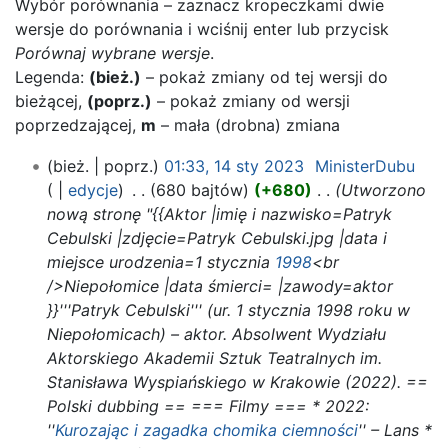
Wybór porównania – zaznacz kropeczkami dwie
wersje do porównania i wciśnij enter lub przycisk
Porównaj wybrane wersje
.
Legenda:
(bież.)
– pokaż zmiany od tej wersji do
bieżącej,
(poprz.)
– pokaż zmiany od wersji
poprzedzającej,
m
– mała (drobna) zmiana
14
bież.
poprz.
01:33, 14 sty 2023
‎
MinisterDubu
sty
edycje
‎
680 bajtów
+680
‎
Utworzono
2023
nową stronę "{{Aktor |imię i nazwisko=Patryk
Cebulski |zdjęcie=Patryk Cebulski.jpg |data i
miejsce urodzenia=1 stycznia
1998
<br
/>Niepołomice |data śmierci= |zawody=aktor
}}'''Patryk Cebulski''' (ur. 1 stycznia 1998 roku w
Niepołomicach) – aktor. Absolwent Wydziału
Aktorskiego Akademii Sztuk Teatralnych im.
Stanisława Wyspiańskiego w Krakowie (2022). ==
Polski dubbing == === Filmy === * 2022:
''
Kurozając i zagadka chomika ciemności
'' – Lans *