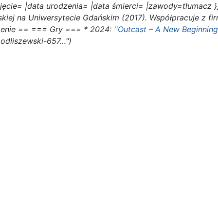
cie= |data urodzenia= |data śmierci= |zawody=tłumacz }}''
elskiej na Uniwersytecie Gdańskim (2017). Współpracuje z 
enie == === Gry === * 2024: ''
Outcast – A New Beginning
-modliszewski-657…"