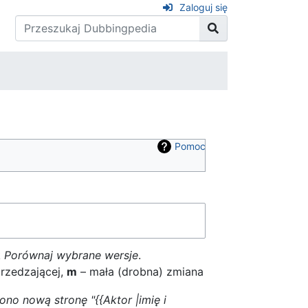
Zaloguj się
Pomoc
k
Porównaj wybrane wersje
.
rzedzającej,
m
– mała (drobna) zmiana
no nową stronę "{{Aktor |imię i