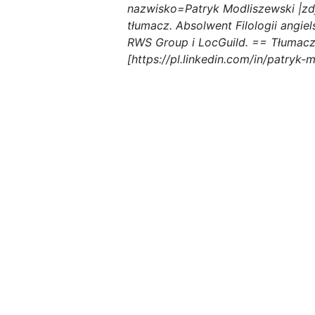
gru
nazwisko=Patryk Modliszewski |zdję
2024
tłumacz. Absolwent Filologii angi
RWS Group i LocGuild. == Tłumacz
[https://pl.linkedin.com/in/patryk