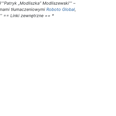
'Patryk „Modliszka” Modliszewski''' –
firmami tłumaczeniowymi
Roboto Global
,
'' == Linki zewnętrzne == *