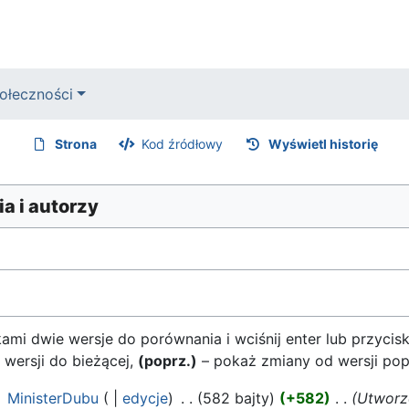
ołeczności
Strona
Kod źródłowy
Wyświetl historię
a i autorzy
mi dwie wersje do porównania i wciśnij enter lub przycis
 wersji do bieżącej,
(poprz.)
– pokaż zmiany od wersji pop
‎
MinisterDubu
edycje
‎
582 bajty
+582
‎
Utworzo