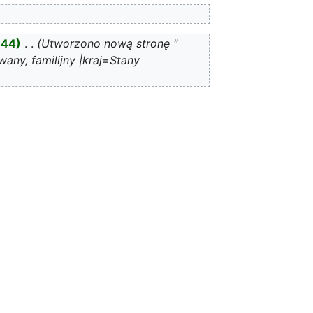
644
‎
Utworzono nową stronę "
any, familijny |kraj=Stany