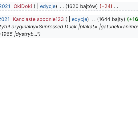
 2021
‎
OkiDoki
edycje
‎
1620 bajtów
−24
‎
2021
‎
Kanciaste spodnie123
edycje
‎
1644 bajty
+1
|tytuł oryginalny=Supressed Duck |plakat= |gatunek=animow
1965 |dystryb..."