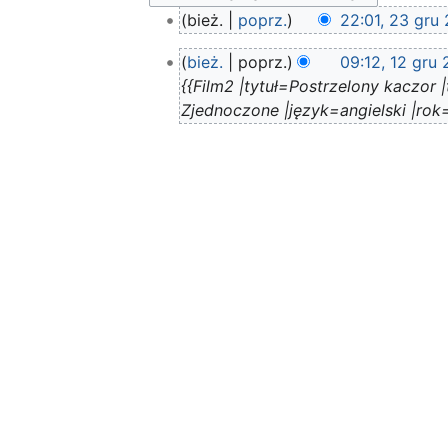
23
bież.
poprz.
22:01, 23 gru
gru
N
12
2021
bież.
poprz.
09:12, 12 gru 
i
gru
{{Film2 |tytuł=Postrzelony kaczor 
e
2021
Zjednoczone |język=angielski |rok=
p
o
d
a
n
o
o
p
i
s
u
z
m
i