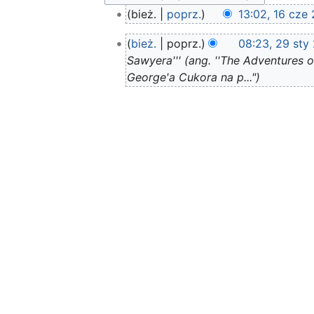
16
bież.
poprz.
13:02, 16 cze
cze
N
29
2019
bież.
poprz.
08:23, 29 sty
i
sty
Sawyera''' (ang. ''The Adventures
e
2019
George'a Cukora na p..."
p
o
d
a
n
o
o
p
i
s
u
z
m
i