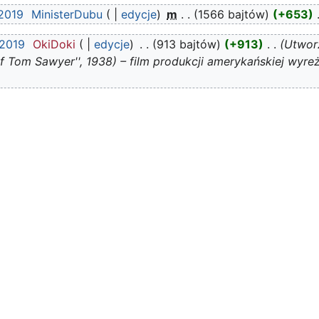
 2019
‎
MinisterDubu
edycje
‎
m
1566 bajtów
+653
‎
 2019
‎
OkiDoki
edycje
‎
913 bajtów
+913
‎
Utwor
 of Tom Sawyer'', 1938) – film produkcji amerykańskiej wy