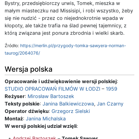
Bystry, przedsiębiorczy urwis, Tomek, mieszka w
małym miasteczku nad Missisipi, i robi wszystko, żeby
się nie nudzić - przez co niejednokrotnie wpada w
kłopoty, ale także trafia na ślad pewnej tajemnicy, z
którą związana jest ponura zbrodnia i wielki skarb.
Źródło:
https://merlin.pl/przygody-tomka-sawyera-norman-
taurog/2064076/
Wersja polska
Opracowanie i udźwiękowienie wersji polskiej
:
STUDIO OPRACOWAŃ FILMÓW W ŁODZI
–
1959
Reżyser
:
Mirosław Bartoszek
Teksty polskie
:
Janina Balkiewiczowa
,
Jan Czarny
Operator dźwięku
:
Grzegorz Sielski
Montaż
:
Janina Michalska
W wersji polskiej udział wzięli
:
Andrzej Bartoszek
–
Tomek Sawyer