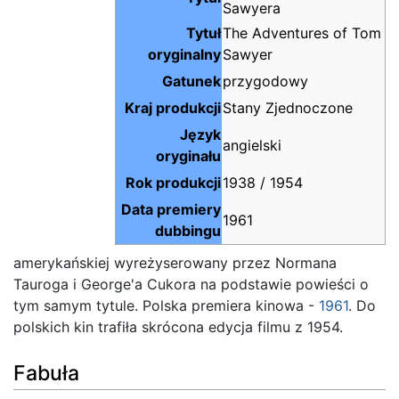
Sawyera
Tytuł
The Adventures of Tom
oryginalny
Sawyer
Gatunek
przygodowy
Kraj produkcji
Stany Zjednoczone
Język
angielski
oryginału
Rok produkcji
1938 / 1954
Data premiery
1961
dubbingu
amerykańskiej wyreżyserowany przez Normana
Tauroga i George'a Cukora na podstawie powieści o
tym samym tytule. Polska premiera kinowa -
1961
. Do
polskich kin trafiła skrócona edycja filmu z 1954.
Fabuła