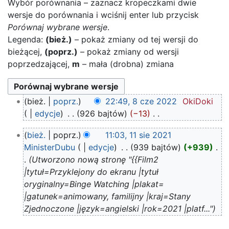
Wybór porównania – zaznacz kropeczkami dwie
wersje do porównania i wciśnij enter lub przycisk
Porównaj wybrane wersje
.
Legenda:
(bież.)
– pokaż zmiany od tej wersji do
bieżącej,
(poprz.)
– pokaż zmiany od wersji
poprzedzającej,
m
– mała (drobna) zmiana
8
bież.
poprz.
22:49, 8 cze 2022
‎
OkiDoki
cze
edycje
‎
926 bajtów
−13
‎
2022
N
11
bież.
poprz.
11:03, 11 sie 2021
i
sie
MinisterDubu
edycje
‎
939 bajtów
+939
‎
e
2021
Utworzono nową stronę "{{Film2
p
|tytuł=Przyklejony do ekranu |tytuł
o
oryginalny=Binge Watching |plakat=
d
|gatunek=animowany, familijny |kraj=Stany
a
Zjednoczone |język=angielski |rok=2021 |platf..."
n
o