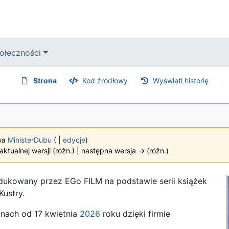
ołeczności
Strona
Kod źródłowy
Wyświetl historię
twa
MinisterDubu
(
|
edycje
)
aktualnej wersji (różn.) | następna wersja → (różn.)
dukowany przez EGo FILM na podstawie serii książek
Kustry.
inach od 17 kwietnia
2026
roku dzięki firmie