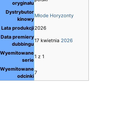
oryginału
Dystrybutor
Młode Horyzonty
kinowy
Lata produkcji
2026
Data premiery
17 kwietnia
2026
dubbingu
Wyemitowane
1 z 1
serie
Wyemitowane
7
odcinki