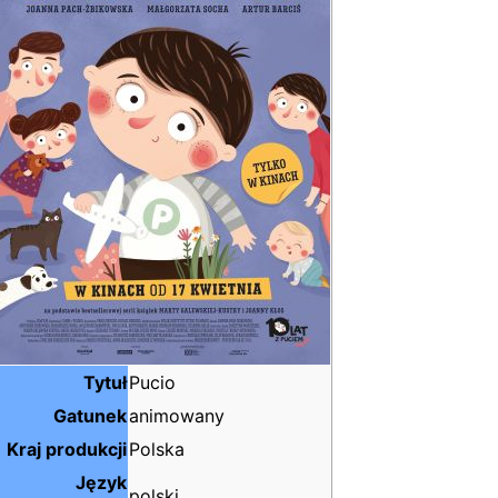
Tytuł
Pucio
Gatunek
animowany
Kraj produkcji
Polska
Język
polski