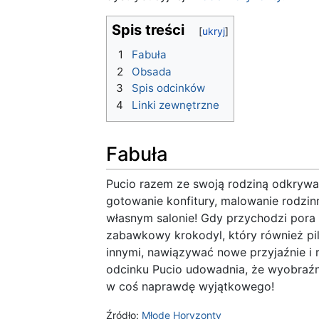
Spis treści
1
Fabuła
2
Obsada
3
Spis odcinków
4
Linki zewnętrzne
Fabuła
Pucio razem ze swoją rodziną odkrywa
gotowanie konfitury, malowanie rodzi
własnym salonie! Gdy przychodzi pora 
zabawkowy krokodyl, który również piln
innymi, nawiązywać nowe przyjaźnie i
odcinku Pucio udowadnia, że wyobraźni
w coś naprawdę wyjątkowego!
Źródło:
Młode Horyzonty