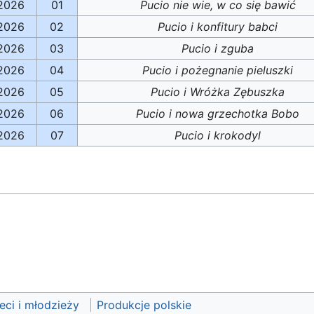
.2026
01
Pucio nie wie, w co się bawić
.2026
02
Pucio i konfitury babci
.2026
03
Pucio i zguba
.2026
04
Pucio i pożegnanie pieluszki
.2026
05
Pucio i Wróżka Zębuszka
.2026
06
Pucio i nowa grzechotka Bobo
.2026
07
Pucio i krokodyl
eci i młodzieży
Produkcje polskie