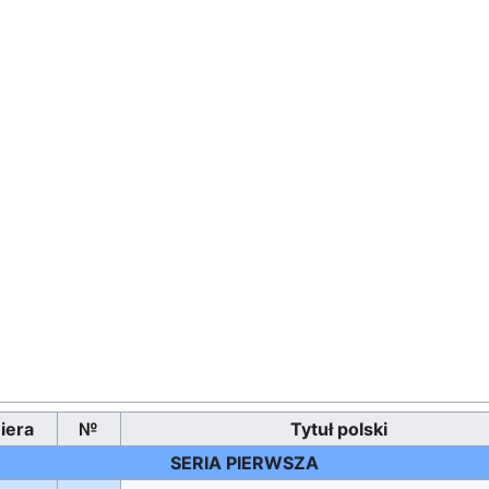
iera
№
Tytuł polski
SERIA PIERWSZA