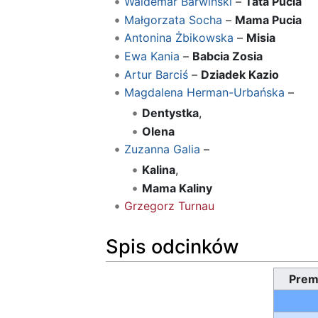
Waldemar Barwiński
–
Tata Pucia
Małgorzata Socha
–
Mama Pucia
Antonina Żbikowska
–
Misia
Ewa Kania
–
Babcia Zosia
Artur Barciś
–
Dziadek Kazio
Magdalena Herman-Urbańska
–
Dentystka
,
Olena
Zuzanna Galia
–
Kalina
,
Mama Kaliny
Grzegorz Turnau
Spis odcinków
Prem