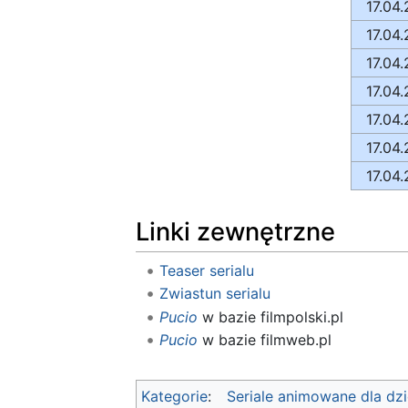
17.04
17.04
17.04
17.04
17.04
17.04
17.04
Linki zewnętrzne
Teaser serialu
Zwiastun serialu
Pucio
w bazie filmpolski.pl
Pucio
w bazie filmweb.pl
Kategorie
:
Seriale animowane dla dzi