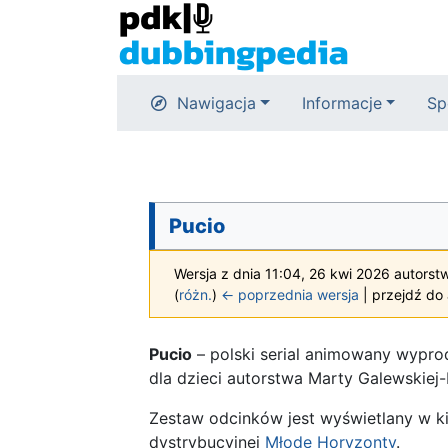
Nawigacja
Informacje
Sp
Pucio
Wersja z dnia 11:04, 26 kwi 2026 autors
(
różn.
)
← poprzednia wersja
| przejdź do 
Pucio
– polski serial animowany wypro
dla dzieci autorstwa Marty Galewskiej-
Zestaw odcinków jest wyświetlany w k
dystrybucyjnej
Młode Horyzonty
.