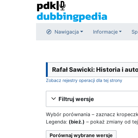
Nawigacja
Informacje
Sp
Rafał Sawicki: Historia i aut
Zobacz rejestry operacji dla tej strony
Filtruj wersje
Wybór porównania – zaznacz kropeczka
Legenda:
(bież.)
– pokaż zmiany od tej