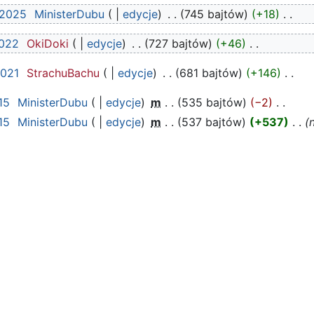
 2025
‎
MinisterDubu
edycje
‎
745 bajtów
+18
‎
2022
‎
OkiDoki
edycje
‎
727 bajtów
+46
‎
2021
‎
StrachuBachu
edycje
‎
681 bajtów
+146
‎
15
‎
MinisterDubu
edycje
‎
m
535 bajtów
−2
‎
15
‎
MinisterDubu
edycje
‎
m
537 bajtów
+537
‎