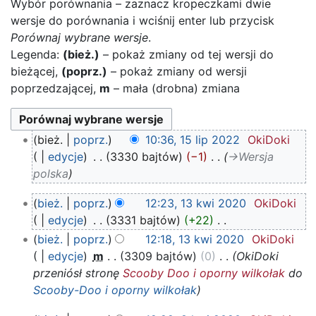
Wybór porównania – zaznacz kropeczkami dwie
wersje do porównania i wciśnij enter lub przycisk
Porównaj wybrane wersje
.
Legenda:
(bież.)
– pokaż zmiany od tej wersji do
bieżącej,
(poprz.)
– pokaż zmiany od wersji
poprzedzającej,
m
– mała (drobna) zmiana
15
bież.
poprz.
10:36, 15 lip 2022
‎
OkiDoki
lip
edycje
‎
3330 bajtów
−1
‎
→‎Wersja
2022
polska
13
bież.
poprz.
12:23, 13 kwi 2020
‎
OkiDoki
kwi
edycje
‎
3331 bajtów
+22
‎
2020
N
bież.
poprz.
12:18, 13 kwi 2020
‎
OkiDoki
i
edycje
‎
m
3309 bajtów
0
‎
OkiDoki
e
przeniósł stronę
Scooby Doo i oporny wilkołak
do
p
Scooby-Doo i oporny wilkołak
o