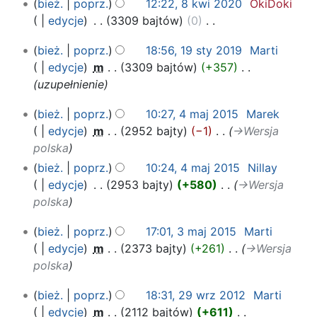
8
bież.
poprz.
12:22, 8 kwi 2020
‎
OkiDoki
d
kwi
edycje
‎
3309 bajtów
0
‎
a
2020
N
n
19
bież.
poprz.
18:56, 19 sty 2019
‎
Marti
i
o
sty
edycje
‎
m
3309 bajtów
+357
‎
e
o
2019
uzupełnienie
p
p
o
i
4
bież.
poprz.
10:27, 4 maj 2015
‎
Marek
d
s
maj
edycje
‎
m
2952 bajty
−1
‎
→‎Wersja
a
u
2015
polska
n
z
bież.
poprz.
10:24, 4 maj 2015
‎
Nillay
o
m
edycje
‎
2953 bajty
+580
‎
→‎Wersja
o
i
polska
p
a
i
n
3
bież.
poprz.
17:01, 3 maj 2015
‎
Marti
s
maj
edycje
‎
m
2373 bajty
+261
‎
→‎Wersja
u
2015
polska
z
29
m
bież.
poprz.
18:31, 29 wrz 2012
‎
Marti
wrz
i
edycje
‎
m
2112 bajtów
+611
‎