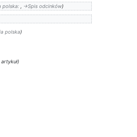
a polska
:
,
→‎Spis odcinków
ja polska
artykuł