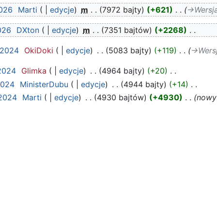
2026
‎
Marti
edycje
‎
m
7972 bajty
+621
‎
→‎Wersj
026
‎
DXton
edycje
‎
m
7351 bajtów
+2268
‎
 2024
‎
OkiDoki
edycje
‎
5083 bajty
+119
‎
→‎Wers
 2024
‎
Glimka
edycje
‎
4964 bajty
+20
‎
2024
‎
MinisterDubu
edycje
‎
4944 bajty
+14
‎
 2024
‎
Marti
edycje
‎
4930 bajtów
+4930
‎
nowy 