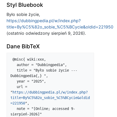
Styl Bluebook
Było sobie życie,
https://dubbingpedia.pl/w/index.php?
title=By%C5%82o_sobie_%C5%BCycie&oldid=221950
(ostatnio odwiedzony sierpień 9, 2026).
Dane BibTeX
 @misc{ wiki:xxx,

   author = "Dubbingpedia",

   title = "Było sobie życie --- 
Dubbingpedia{,} ",

   year = "2025",

   url = 
"
https://dubbingpedia.pl/w/index.php?
title=By%C5%82o_sobie_%C5%BCycie&oldid
=221950
",

   note = "[Online; accessed 9-
sierpień-2026]"
