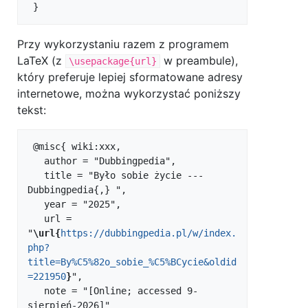
Przy wykorzystaniu razem z programem
LaTeX (z
w preambule),
\usepackage{url}
który preferuje lepiej sformatowane adresy
internetowe, można wykorzystać poniższy
tekst:
 @misc{ wiki:xxx,

   author = "Dubbingpedia",

   title = "Było sobie życie --- 
Dubbingpedia{,} ",

   year = "2025",

   url = 
"
\url{
https://dubbingpedia.pl/w/index.
php?
title=By%C5%82o_sobie_%C5%BCycie&oldid
=221950
}
",

   note = "[Online; accessed 9-
sierpień-2026]"
