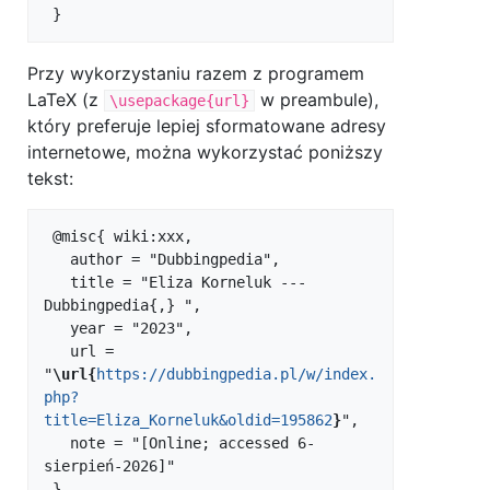
Przy wykorzystaniu razem z programem
LaTeX (z
w preambule),
\usepackage{url}
który preferuje lepiej sformatowane adresy
internetowe, można wykorzystać poniższy
tekst:
 @misc{ wiki:xxx,

   author = "Dubbingpedia",

   title = "Eliza Korneluk --- 
Dubbingpedia{,} ",

   year = "2023",

   url = 
"
\url{
https://dubbingpedia.pl/w/index.
php?
title=Eliza_Korneluk&oldid=195862
}
",

   note = "[Online; accessed 6-
sierpień-2026]"
