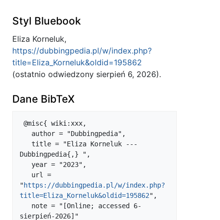
Styl Bluebook
Eliza Korneluk,
https://dubbingpedia.pl/w/index.php?
title=Eliza_Korneluk&oldid=195862
(ostatnio odwiedzony sierpień 6, 2026).
Dane BibTeX
 @misc{ wiki:xxx,

   author = "Dubbingpedia",

   title = "Eliza Korneluk --- 
Dubbingpedia{,} ",

   year = "2023",

   url = 
"
https://dubbingpedia.pl/w/index.php?
title=Eliza_Korneluk&oldid=195862
",

   note = "[Online; accessed 6-
sierpień-2026]"
