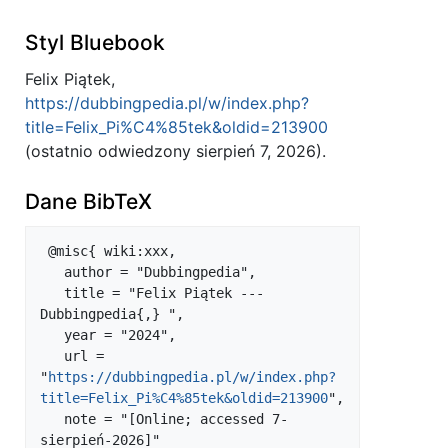
Styl Bluebook
Felix Piątek,
https://dubbingpedia.pl/w/index.php?
title=Felix_Pi%C4%85tek&oldid=213900
(ostatnio odwiedzony sierpień 7, 2026).
Dane BibTeX
 @misc{ wiki:xxx,

   author = "Dubbingpedia",

   title = "Felix Piątek --- 
Dubbingpedia{,} ",

   year = "2024",

   url = 
"
https://dubbingpedia.pl/w/index.php?
title=Felix_Pi%C4%85tek&oldid=213900
",

   note = "[Online; accessed 7-
sierpień-2026]"
