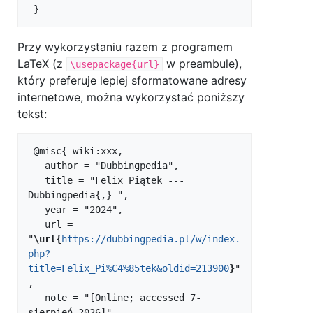
Przy wykorzystaniu razem z programem
LaTeX (z
w preambule),
\usepackage{url}
który preferuje lepiej sformatowane adresy
internetowe, można wykorzystać poniższy
tekst:
 @misc{ wiki:xxx,

   author = "Dubbingpedia",

   title = "Felix Piątek --- 
Dubbingpedia{,} ",

   year = "2024",

   url = 
"
\url{
https://dubbingpedia.pl/w/index.
php?
title=Felix_Pi%C4%85tek&oldid=213900
}
"
,

   note = "[Online; accessed 7-
sierpień-2026]"
