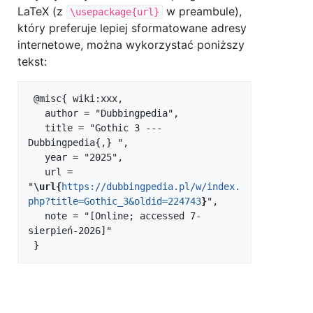
LaTeX (z
w preambule),
\usepackage{url}
który preferuje lepiej sformatowane adresy
internetowe, można wykorzystać poniższy
tekst:
 @misc{ wiki:xxx,

   author = "Dubbingpedia",

   title = "Gothic 3 --- 
Dubbingpedia{,} ",

   year = "2025",

   url = 
"
\url{
https://dubbingpedia.pl/w/index.
php?title=Gothic_3&oldid=224743
}
",

   note = "[Online; accessed 7-
sierpień-2026]"
