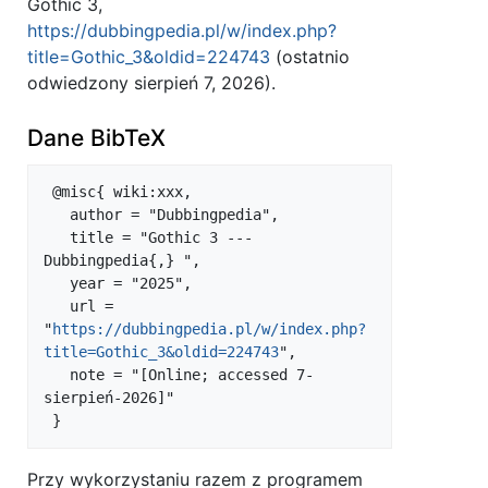
Gothic 3,
https://dubbingpedia.pl/w/index.php?
title=Gothic_3&oldid=224743
(ostatnio
odwiedzony sierpień 7, 2026).
Dane BibTeX
 @misc{ wiki:xxx,

   author = "Dubbingpedia",

   title = "Gothic 3 --- 
Dubbingpedia{,} ",

   year = "2025",

   url = 
"
https://dubbingpedia.pl/w/index.php?
title=Gothic_3&oldid=224743
",

   note = "[Online; accessed 7-
sierpień-2026]"

Przy wykorzystaniu razem z programem