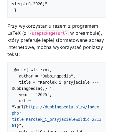
sierpień-2026]"

Przy wykorzystaniu razem z programem
LaTeX (z
w preambule),
\usepackage{url}
który preferuje lepiej sformatowane adresy
internetowe, można wykorzystać poniższy
tekst:
 @misc{ wiki:xxx,

   author = "Dubbingpedia",

   title = "Karolek i przyjaciele --- 
Dubbingpedia{,} ",

   year = "2025",

   url = 
"
\url{
https://dubbingpedia.pl/w/index.
php?
title=Karolek_i_przyjaciele&oldid=2213
61
}
",

   note = "[Online; accessed 6-