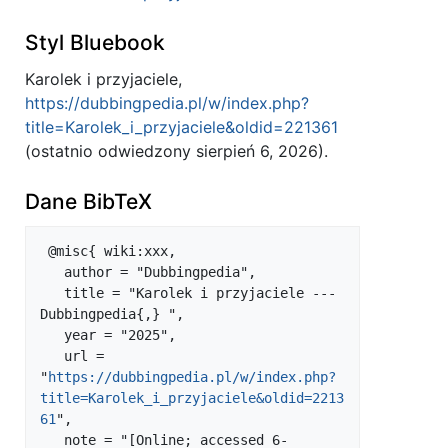
Styl Bluebook
Karolek i przyjaciele,
https://dubbingpedia.pl/w/index.php?
title=Karolek_i_przyjaciele&oldid=221361
(ostatnio odwiedzony sierpień 6, 2026).
Dane BibTeX
 @misc{ wiki:xxx,

   author = "Dubbingpedia",

   title = "Karolek i przyjaciele --- 
Dubbingpedia{,} ",

   year = "2025",

   url = 
"
https://dubbingpedia.pl/w/index.php?
title=Karolek_i_przyjaciele&oldid=2213
61
",

   note = "[Online; accessed 6-