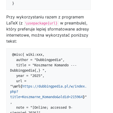
Przy wykorzystaniu razem z programem
LaTeX (z
w preambule),
\usepackage{url}
który preferuje lepiej sformatowane adresy
internetowe, można wykorzystać poniższy
tekst:
 @misc{ wiki:xxx,

   author = "Dubbingpedia",

   title = "Koszmarne Komando --- 
Dubbingpedia{,} ",

   year = "2025",

   url = 
"
\url{
https://dubbingpedia.pl/w/index.
php?
title=Koszmarne_Komando&oldid=215964
}
"
,

   note = "[Online; accessed 9-
sierpień-2026]"
