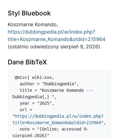
Styl Bluebook
Koszmarne Komando,
https://dubbingpedia.pl/w/index.php?
title=Koszmarne_Komando&oldid=215964
(ostatnio odwiedzony sierpień 9, 2026).
Dane BibTeX
 @misc{ wiki:xxx,

   author = "Dubbingpedia",

   title = "Koszmarne Komando --- 
Dubbingpedia{,} ",

   year = "2025",

   url = 
"
https://dubbingpedia.pl/w/index.php?
title=Koszmarne_Komando&oldid=215964
",

   note = "[Online; accessed 9-
sierpień-2026]"
