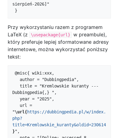
sierpień-2026]"

Przy wykorzystaniu razem z programem
LaTeX (z
w preambule),
\usepackage{url}
który preferuje lepiej sformatowane adresy
internetowe, można wykorzystać poniższy
tekst:
 @misc{ wiki:xxx,

   author = "Dubbingpedia",

   title = "Kremlowskie kuranty --- 
Dubbingpedia{,} ",

   year = "2025",

   url = 
"
\url{
https://dubbingpedia.pl/w/index.
php?
title=Kremlowskie_kuranty&oldid=230614
}
",

   note = "[Online; accessed 8-