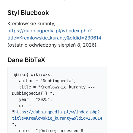
Styl Bluebook
Kremlowskie kuranty,
https://dubbingpedia.pl/w/index.php?
title=Kremlowskie_kuranty&oldid=230614
(ostatnio odwiedzony sierpień 8, 2026).
Dane BibTeX
 @misc{ wiki:xxx,

   author = "Dubbingpedia",

   title = "Kremlowskie kuranty --- 
Dubbingpedia{,} ",

   year = "2025",

   url = 
"
https://dubbingpedia.pl/w/index.php?
title=Kremlowskie_kuranty&oldid=230614
",

   note = "[Online; accessed 8-