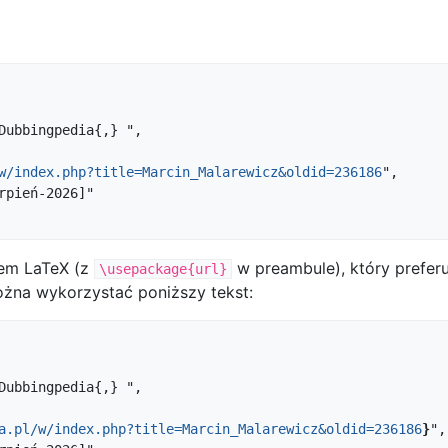
w/index.php?title=Marcin_Malarewicz&oldid=236186
",

mem LaTeX (z
w preambule), który preferuj
\usepackage{url}
żna wykorzystać poniższy tekst:
a.pl/w/index.php?title=Marcin_Malarewicz&oldid=236186
}
",
