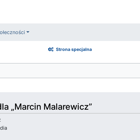
ołeczności
Strona specjalna
dla „Marcin Malarewicz”
z
dia