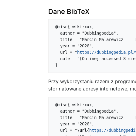
Dane BibTeX
 @misc{ wiki:xxx,

   author = "Dubbingpedia",

   title = "Marcin Malarewicz --- Dubbingpedia{,} ",

   year = "2026",

   url = "
https://dubbingpedia.pl/
   note = "[Online; accessed 8-sierpień-2026]"

Przy wykorzystaniu razem z progra
sformatowane adresy internetowe, mo
 @misc{ wiki:xxx,

   author = "Dubbingpedia",

   title = "Marcin Malarewicz --- Dubbingpedia{,} ",

   year = "2026",

   url = "
\url{
https://dubbingpedi