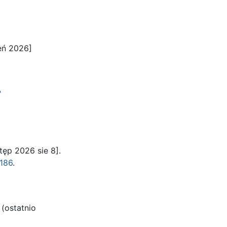
eń 2026]
?
tęp 2026 sie 8].
6186
.
(ostatnio