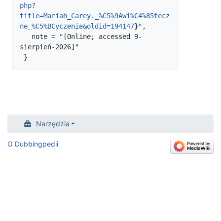
php?
title=Mariah_Carey._%C5%9Awi%C4%85tecz
ne_%C5%BCyczenie&oldid=194147
}
",

   note = "[Online; accessed 9-
sierpień-2026]"

Narzędzia
O Dubbingpedii