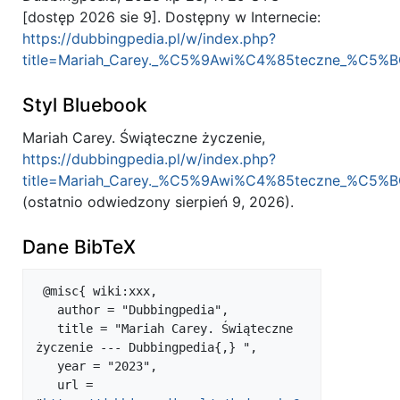
[dostęp 2026 sie 9]. Dostępny w Internecie:
https://dubbingpedia.pl/w/index.php?
title=Mariah_Carey._%C5%9Awi%C4%85teczne_%C5%BC
Styl Bluebook
Mariah Carey. Świąteczne życzenie,
https://dubbingpedia.pl/w/index.php?
title=Mariah_Carey._%C5%9Awi%C4%85teczne_%C5%BC
(ostatnio odwiedzony sierpień 9, 2026).
Dane BibTeX
 @misc{ wiki:xxx,

   author = "Dubbingpedia",

   title = "Mariah Carey. Świąteczne 
życzenie --- Dubbingpedia{,} ",

   year = "2023",

   url = 