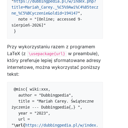
"
https://dubbingpedia.pl/w/index.php?
title=Mariah_Carey._%C5%9Awi%C4%85tecz
ne_%C5%BCyczenie&oldid=194147
",

   note = "[Online; accessed 9-
sierpień-2026]"

Przy wykorzystaniu razem z programem
LaTeX (z
w preambule),
\usepackage{url}
który preferuje lepiej sformatowane adresy
internetowe, można wykorzystać poniższy
tekst:
 @misc{ wiki:xxx,

   author = "Dubbingpedia",

   title = "Mariah Carey. Świąteczne 
życzenie --- Dubbingpedia{,} ",

   year = "2023",

   url = 
"
\url{
https://dubbingpedia.pl/w/index.