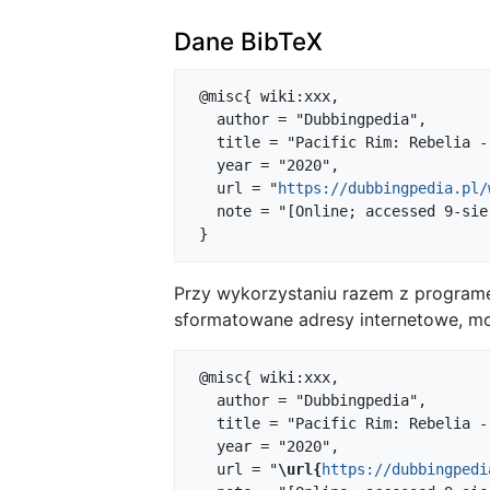
Dane BibTeX
 @misc{ wiki:xxx,

   author = "Dubbingpedia",

   title = "Pacific Rim: Rebelia --- Dubbingpedia{,} ",

   year = "2020",

   url = "
https://dubbingpedia.pl/
   note = "[Online; accessed 9-sierpień-2026]"

Przy wykorzystaniu razem z progra
sformatowane adresy internetowe, mo
 @misc{ wiki:xxx,

   author = "Dubbingpedia",

   title = "Pacific Rim: Rebelia --- Dubbingpedia{,} ",

   year = "2020",

   url = "
\url{
https://dubbingpedi