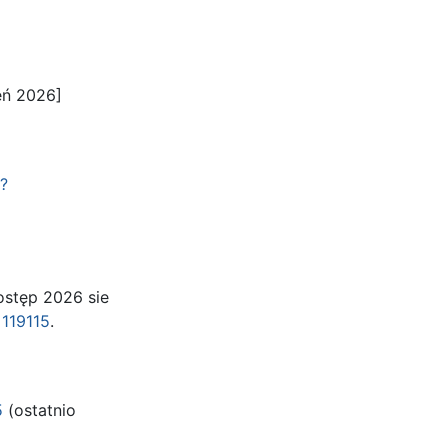
eń 2026]
p?
ostęp 2026 sie
=119115
.
5
(ostatnio