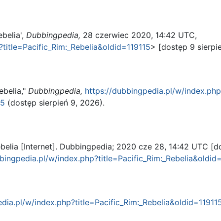
belia',
Dubbingpedia,
28 czerwiec 2020, 14:42 UTC,
?title=Pacific_Rim:_Rebelia&oldid=119115
> [dostęp 9 sierpi
ebelia,"
Dubbingpedia,
https://dubbingpedia.pl/w/index.ph
15
(dostęp sierpień 9, 2026).
ebelia [Internet]. Dubbingpedia; 2020 cze 28, 14:42 UTC [d
bbingpedia.pl/w/index.php?title=Pacific_Rim:_Rebelia&oldid
edia.pl/w/index.php?title=Pacific_Rim:_Rebelia&oldid=11911