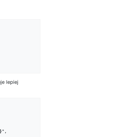
e lepiej
}
",
