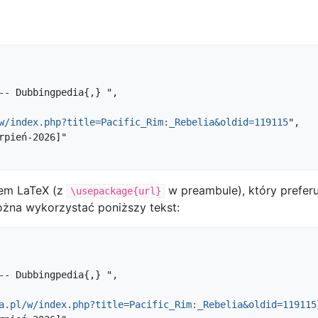
w/index.php?title=Pacific_Rim:_Rebelia&oldid=119115
",

mem LaTeX (z
w preambule), który preferuj
\usepackage{url}
żna wykorzystać poniższy tekst:
a.pl/w/index.php?title=Pacific_Rim:_Rebelia&oldid=119115