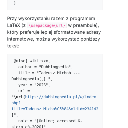
Przy wykorzystaniu razem z programem
LaTeX (z
w preambule),
\usepackage{url}
który preferuje lepiej sformatowane adresy
internetowe, można wykorzystać poniższy
tekst:
 @misc{ wiki:xxx,

   author = "Dubbingpedia",

   title = "Tadeusz Michoń --- 
Dubbingpedia{,} ",

   year = "2026",

   url = 
"
\url{
https://dubbingpedia.pl/w/index.
php?
title=Tadeusz_Micho%C5%84&oldid=234142
}
",

   note = "[Online; accessed 6-
sierpień-2026]"
