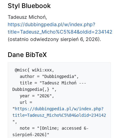
Styl Bluebook
Tadeusz Michoń,
https://dubbingpedia.pl/w/index.php?
title=Tadeusz_Micho%C5%84&oldid=234142
(ostatnio odwiedzony sierpień 6, 2026).
Dane BibTeX
 @misc{ wiki:xxx,

   author = "Dubbingpedia",

   title = "Tadeusz Michoń --- 
Dubbingpedia{,} ",

   year = "2026",

   url = 
"
https://dubbingpedia.pl/w/index.php?
title=Tadeusz_Micho%C5%84&oldid=234142
",

   note = "[Online; accessed 6-
sierpień-2026]"
