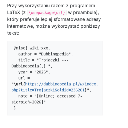
Przy wykorzystaniu razem z programem
LaTeX (z
w preambule),
\usepackage{url}
który preferuje lepiej sformatowane adresy
internetowe, można wykorzystać poniższy
tekst:
 @misc{ wiki:xxx,

   author = "Dubbingpedia",

   title = "Trojaczki --- 
Dubbingpedia{,} ",

   year = "2026",

   url = 
"
\url{
https://dubbingpedia.pl/w/index.
php?title=Trojaczki&oldid=236201
}
",

   note = "[Online; accessed 7-
sierpień-2026]"
