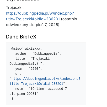
Trojaczki,
https://dubbingpedia.pl/w/index.php?
title=Trojaczki&oldid=236201
(ostatnio
odwiedzony sierpień 7, 2026).
Dane BibTeX
 @misc{ wiki:xxx,

   author = "Dubbingpedia",

   title = "Trojaczki --- 
Dubbingpedia{,} ",

   year = "2026",

   url = 
"
https://dubbingpedia.pl/w/index.php?
title=Trojaczki&oldid=236201
",

   note = "[Online; accessed 7-
sierpień-2026]"
