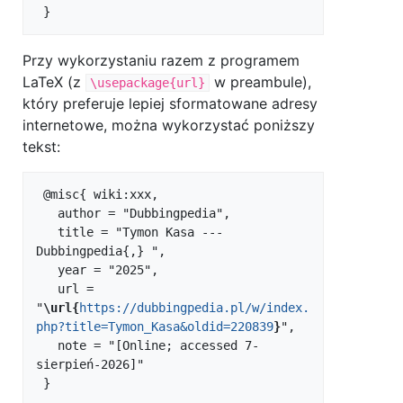
Przy wykorzystaniu razem z programem
LaTeX (z
w preambule),
\usepackage{url}
który preferuje lepiej sformatowane adresy
internetowe, można wykorzystać poniższy
tekst:
 @misc{ wiki:xxx,

   author = "Dubbingpedia",

   title = "Tymon Kasa --- 
Dubbingpedia{,} ",

   year = "2025",

   url = 
"
\url{
https://dubbingpedia.pl/w/index.
php?title=Tymon_Kasa&oldid=220839
}
",

   note = "[Online; accessed 7-
sierpień-2026]"
