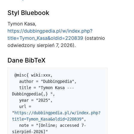
Styl Bluebook
Tymon Kasa,
https://dubbingpedia.pl/w/index.php?
title=Tymon_Kasa&oldid=220839
(ostatnio
odwiedzony sierpień 7, 2026).
Dane BibTeX
 @misc{ wiki:xxx,

   author = "Dubbingpedia",

   title = "Tymon Kasa --- 
Dubbingpedia{,} ",

   year = "2025",

   url = 
"
https://dubbingpedia.pl/w/index.php?
title=Tymon_Kasa&oldid=220839
",

   note = "[Online; accessed 7-
sierpień-2026]"
