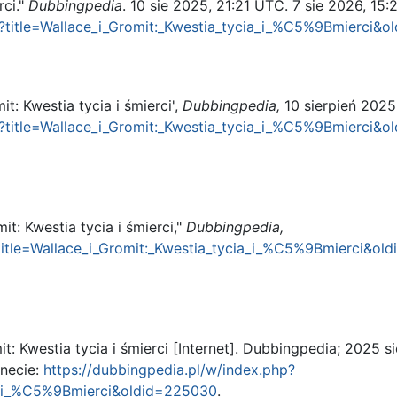
rci."
Dubbingpedia
. 10 sie 2025, 21:21 UTC. 7 sie 2026, 15:
p?title=Wallace_i_Gromit:_Kwestia_tycia_i_%C5%9Bmierci&
t: Kwestia tycia i śmierci',
Dubbingpedia,
10 sierpień 2025
p?title=Wallace_i_Gromit:_Kwestia_tycia_i_%C5%9Bmierci&
t: Kwestia tycia i śmierci,"
Dubbingpedia,
?title=Wallace_i_Gromit:_Kwestia_tycia_i_%C5%9Bmierci&o
t: Kwestia tycia i śmierci [Internet]. Dubbingpedia; 2025 s
rnecie:
https://dubbingpedia.pl/w/index.php?
ia_i_%C5%9Bmierci&oldid=225030
.