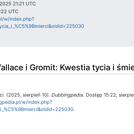
a 2025 21:21 UTC
5:22 UTC
pl/w/index.php?
a_tycia_i_%C5%9Bmierci&oldid=225030
llace i Gromit: Kwestia tycia i śmie
ci. (2025, sierpień 10).
Dubbingpedia
. Dostęp 15:22, sierpie
ngpedia.pl/w/index.php?
ia_i_%C5%9Bmierci&oldid=225030
.