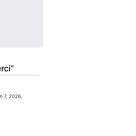
rci”
ń 7, 2026,