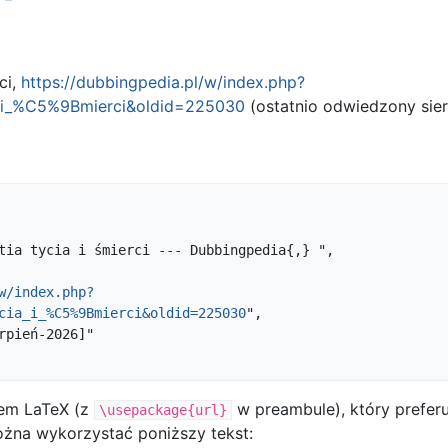
ci,
https://dubbingpedia.pl/w/index.php?
ia_i_%C5%9Bmierci&oldid=225030
(ostatnio odwiedzony sier
w/index.php?
cia_i_%C5%9Bmierci&oldid=225030
",

mem LaTeX (z
w preambule), który preferuj
\usepackage{url}
żna wykorzystać poniższy tekst: