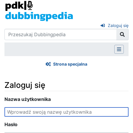
Zaloguj się
Strona specjalna
Zaloguj się
Skocz do:
Nazwa użytkownika
nawigacja
,
szukaj
Hasło