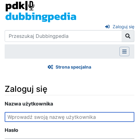
Zaloguj się
Strona specjalna
Zaloguj się
Skocz do:
Nazwa użytkownika
nawigacja
,
szukaj
Hasło