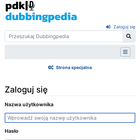
Zaloguj się
Strona specjalna
Zaloguj się
Skocz do:
Nazwa użytkownika
nawigacja
,
szukaj
Hasło