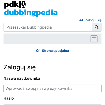
Zaloguj się
Strona specjalna
Zaloguj się
Skocz do:
Nazwa użytkownika
nawigacja
,
szukaj
Hasło