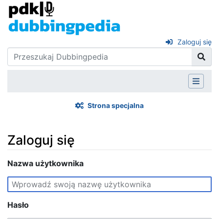
Zaloguj się
Strona specjalna
Zaloguj się
Skocz do:
Nazwa użytkownika
nawigacja
,
szukaj
Hasło